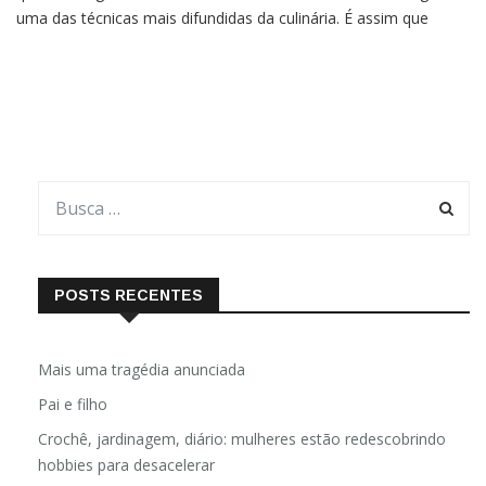
uma das técnicas mais difundidas da culinária. É assim que
fazemos para deixar vegetais com sabor e textura agradáveis,
por exemplo.Mas não basta fazer o processo de qualquer
POSTS RECENTES
Mais uma tragédia anunciada
Pai e filho
Crochê, jardinagem, diário: mulheres estão redescobrindo
hobbies para desacelerar