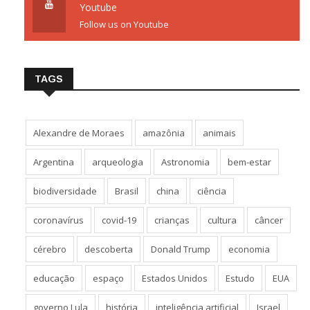
Youtube
Follow us on Youtube
TAGS
Alexandre de Moraes
amazônia
animais
Argentina
arqueologia
Astronomia
bem-estar
biodiversidade
Brasil
china
ciência
coronavírus
covid-19
crianças
cultura
câncer
cérebro
descoberta
Donald Trump
economia
educação
espaço
Estados Unidos
Estudo
EUA
governo Lula
história
inteligência artificial
Israel