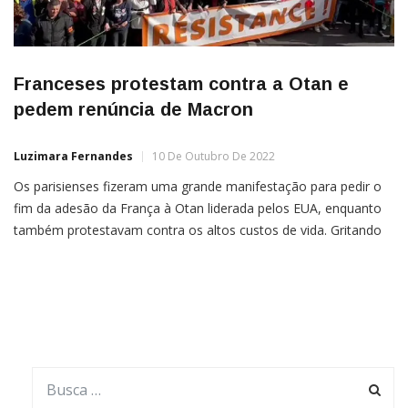
Franceses protestam contra a Otan e
pedem renúncia de Macron
Luzimara Fernandes
10 De Outubro De 2022
Os parisienses fizeram uma grande manifestação para pedir o
fim da adesão da França à Otan liderada pelos EUA, enquanto
também protestavam contra os altos custos de vida. Gritando
“Vamos sair da Otan”, os manifestantes exigiram a renúncia do
presidente Emmanuel Macron, pedindo que seu governo pare
de fornecer armas à Ucrânia. Na quarta-feira, a […]