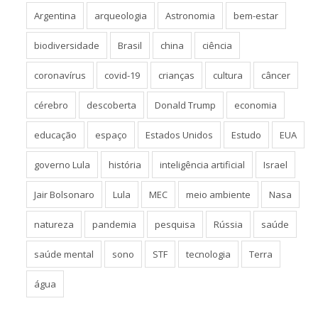
Argentina
arqueologia
Astronomia
bem-estar
biodiversidade
Brasil
china
ciência
coronavírus
covid-19
crianças
cultura
câncer
cérebro
descoberta
Donald Trump
economia
educação
espaço
Estados Unidos
Estudo
EUA
governo Lula
história
inteligência artificial
Israel
Jair Bolsonaro
Lula
MEC
meio ambiente
Nasa
natureza
pandemia
pesquisa
Rússia
saúde
saúde mental
sono
STF
tecnologia
Terra
água