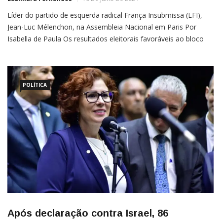
Líder do partido de esquerda radical França Insubmissa (LFI),
Jean-Luc Mélenchon, na Assembleia Nacional em Paris Por
Isabella de Paula Os resultados eleitorais favoráveis ao bloco
esquerdista Nova Frente Popular (NFP) nas eleições
parlamentares da França, neste domingo (7), deram espaço a
um
POLÍTICA
Após declaração contra Israel, 86