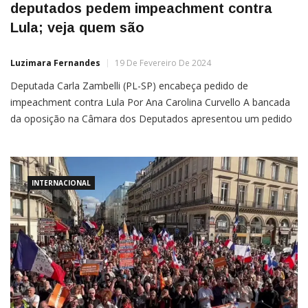
deputados pedem impeachment contra
Lula; veja quem são
Luzimara Fernandes
19 De Fevereiro De 2024
Deputada Carla Zambelli (PL-SP) encabeça pedido de
impeachment contra Lula Por Ana Carolina Curvello A bancada
da oposição na Câmara dos Deputados apresentou um pedido
de impeachment contra Luiz Inácio Lula da Silva (PT), após
declaração dele comparando as ações de Israel contra o grupo
terrorista Hamas na Faixa de Gaza ao Holocausto. Até o […]
INTERNACIONAL