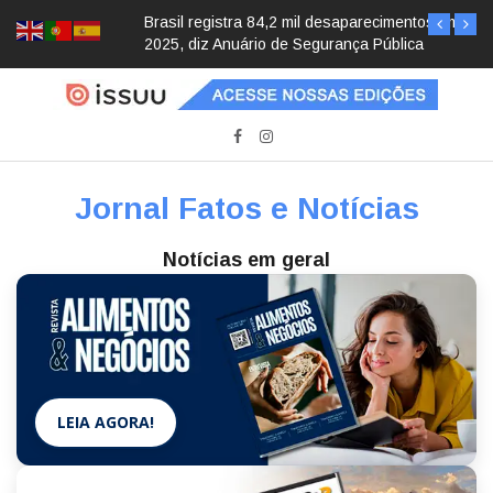
Brasil registra 84,2 mil desaparecimentos em
2025, diz Anuário de Segurança Pública
Jornal Fatos e Notícias
Notícias em geral
LEIA AGORA!