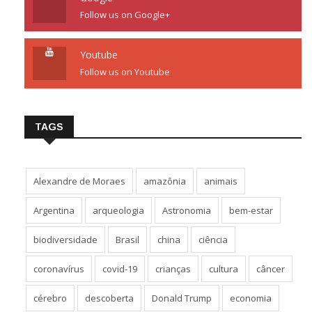
Follow us on Google+
Youtube
Follow us on Youtube
TAGS
Alexandre de Moraes
amazônia
animais
Argentina
arqueologia
Astronomia
bem-estar
biodiversidade
Brasil
china
ciência
coronavírus
covid-19
crianças
cultura
câncer
cérebro
descoberta
Donald Trump
economia