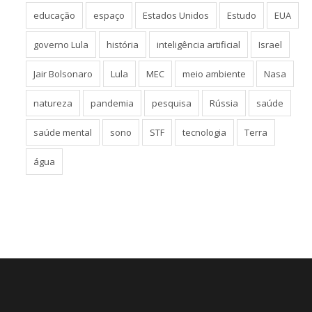
educação
espaço
Estados Unidos
Estudo
EUA
governo Lula
história
inteligência artificial
Israel
Jair Bolsonaro
Lula
MEC
meio ambiente
Nasa
natureza
pandemia
pesquisa
Rússia
saúde
saúde mental
sono
STF
tecnologia
Terra
água