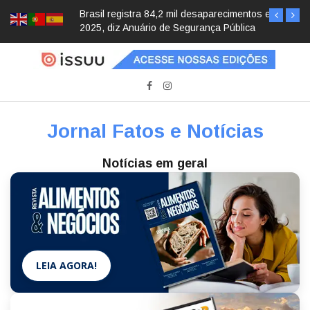
Brasil registra 84,2 mil desaparecimentos em
2025, diz Anuário de Segurança Pública
Jornal Fatos e Notícias
Notícias em geral
LEIA AGORA!