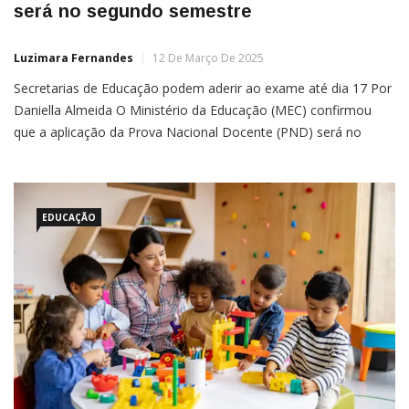
será no segundo semestre
Luzimara Fernandes
12 De Março De 2025
Secretarias de Educação podem aderir ao exame até dia 17 Por
Daniella Almeida O Ministério da Educação (MEC) confirmou
que a aplicação da Prova Nacional Docente (PND) será no
segundo semestre. O exame unificado poderá ser usado pelas
secretarias de Educação dos estados, do Distrito Federal e dos
municípios para contratar professores nas redes públicas […]
EDUCAÇÃO