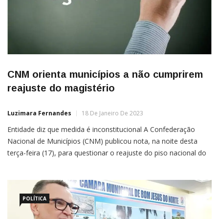
CNM orienta municípios a não cumprirem
reajuste do magistério
Luzimara Fernandes
18 De Janeiro De 2023
Entidade diz que medida é inconstitucional A Confederação
Nacional de Municípios (CNM) publicou nota, na noite desta
terça-feira (17), para questionar o reajuste do piso nacional do
magistério, homologado pelo governo federal no dia anterior.
Segundo a entidade, que representa os pequenos e médios
municípios do País, o impacto anual estimado é de R$ 19,4 […]
POLÍTICA