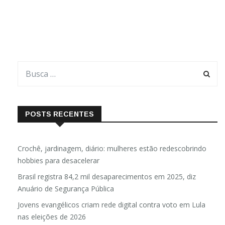
à Frente Parlamentar em Defesa do Cumprimento dos Planos
Nacional e Estadual de Educação que já estão pagando salários
aos professores […]
POSTS RECENTES
Crochê, jardinagem, diário: mulheres estão redescobrindo
hobbies para desacelerar
Brasil registra 84,2 mil desaparecimentos em 2025, diz
Anuário de Segurança Pública
Jovens evangélicos criam rede digital contra voto em Lula
nas eleições de 2026