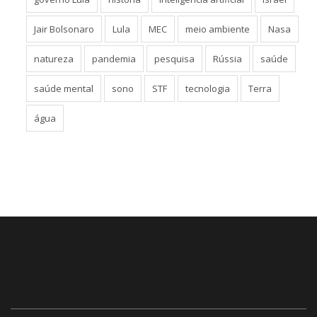
Jair Bolsonaro
Lula
MEC
meio ambiente
Nasa
natureza
pandemia
pesquisa
Rússia
saúde
saúde mental
sono
STF
tecnologia
Terra
água