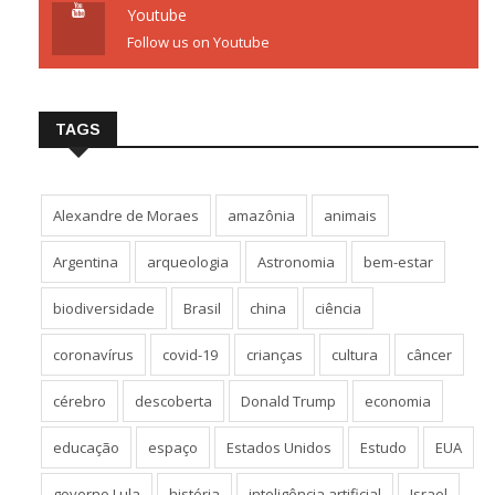
Youtube
Follow us on Youtube
TAGS
Alexandre de Moraes
amazônia
animais
Argentina
arqueologia
Astronomia
bem-estar
biodiversidade
Brasil
china
ciência
coronavírus
covid-19
crianças
cultura
câncer
cérebro
descoberta
Donald Trump
economia
educação
espaço
Estados Unidos
Estudo
EUA
governo Lula
história
inteligência artificial
Israel