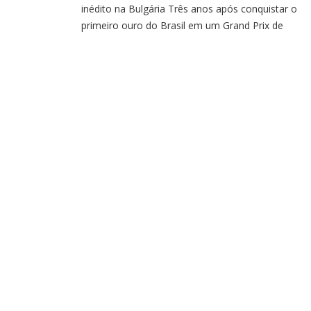
inédito na Bulgária Três anos após conquistar o
primeiro ouro do Brasil em um Grand Prix de
Taekwondo, em Sofia (Bulgária), o mineiro Maicon
Andrade repetiu a façanha. Desta vez, o lutador de
anos, subiu no degrau mais alto do pódio na ediçã