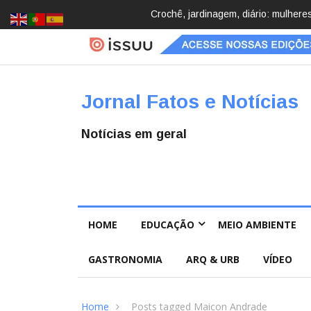
cobrindo hobbies para desacelerar
Brasil registra 84,2 mil desaparec
Pública
Jornal Fatos e Notícias
Notícias em geral
HOME
EDUCAÇÃO
MEIO AMBIENTE
GASTRONOMIA
ARQ & URB
VÍDEO
Home
Posts tagged Maicon Andrade