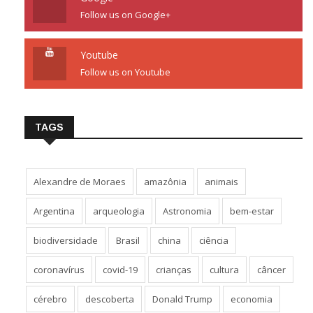
Follow us on Google+
Youtube
Follow us on Youtube
TAGS
Alexandre de Moraes
amazônia
animais
Argentina
arqueologia
Astronomia
bem-estar
biodiversidade
Brasil
china
ciência
coronavírus
covid-19
crianças
cultura
câncer
cérebro
descoberta
Donald Trump
economia