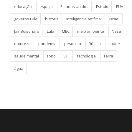
educação
espaço
Estados Unidos
Estudo
EUA
governo Lula
história
inteligência artificial
Israel
Jair Bolsonaro
Lula
MEC
meio ambiente
Nasa
natureza
pandemia
pesquisa
Rússia
saúde
saúde mental
sono
STF
tecnologia
Terra
água