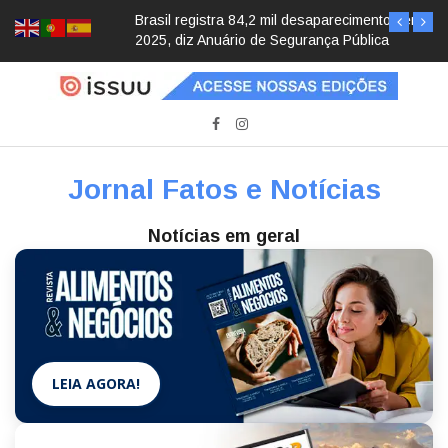
Brasil registra 84,2 mil desaparecimentos em
2025, diz Anuário de Segurança Pública
Jornal Fatos e Notícias
Notícias em geral
LEIA AGORA!