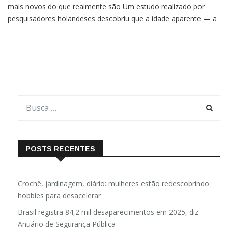
mais novos do que realmente são Um estudo realizado por
pesquisadores holandeses descobriu que a idade aparente — a
que você apenas parece ter — pode ter relação com o risco de
desenvolvimento de doenças. Publicado na revista
POSTS RECENTES
Crochê, jardinagem, diário: mulheres estão redescobrindo
hobbies para desacelerar
Brasil registra 84,2 mil desaparecimentos em 2025, diz
Anuário de Segurança Pública