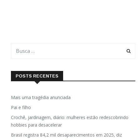
famílias estão sem condições de sair de casa devido às
péssimas condições das estradas. A situação crítica pode
POSTS RECENTES
Mais uma tragédia anunciada
Pai e filho
Crochê, jardinagem, diário: mulheres estão redescobrindo
hobbies para desacelerar
Brasil registra 84,2 mil desaparecimentos em 2025, diz