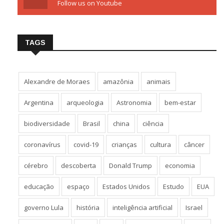
Follow us on Youtube
TAGS
Alexandre de Moraes
amazônia
animais
Argentina
arqueologia
Astronomia
bem-estar
biodiversidade
Brasil
china
ciência
coronavírus
covid-19
crianças
cultura
câncer
cérebro
descoberta
Donald Trump
economia
educação
espaço
Estados Unidos
Estudo
EUA
governo Lula
história
inteligência artificial
Israel