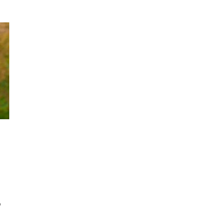
o
 as