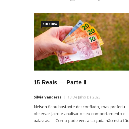
CULTURA
15 Reais — Parte II
Silvia Vanderss
13 De Julho De 2023
Nelson ficou bastante desconfiado, mas preferiu
observar Jairo e analisar o seu comportamento e
palavras.— Como pode ver, a calçada não está tã
suja. E como fará o serviço? Percebi que está sem