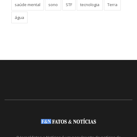
saúde mental
sono
STF
tecnologia
Terra
água