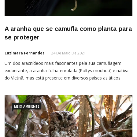
A aranha que se camufla como planta para
se proteger
Luzimara Fernandes
24 De Maio De 2021
Um dos aracnídeos mais fascinantes pela sua camuflagem
exuberante, a aranha-folha-enrolada (Poltys mouhoti) é nativa
do Vietnã, mas está presente em diversos países asiáticos
como Camboja, Tailândia e Malásia. Ao todo, são 43
subespécies conhecidas, a maioria delas com uma incrível
capacidade de mimetizar partes das plantas para se proteger de
predadores durante o dia.A
MEIO AMBIENTE