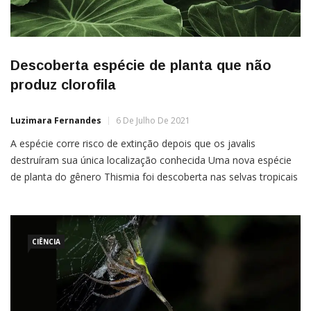
Descoberta espécie de planta que não
produz clorofila
Luzimara Fernandes
6 De Julho De 2021
A espécie corre risco de extinção depois que os javalis
destruíram sua única localização conhecida Uma nova espécie
de planta do gênero Thismia foi descoberta nas selvas tropicais
da Malásia. A espécie corre risco de extinção depois que os
javalis destruíram sua única localização conhecida.Tal como
outros 86 representantes do gênero Thismia, a nova planta […]
CIÊNCIA