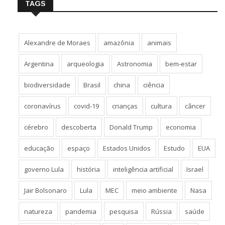
TAGS
Alexandre de Moraes
amazônia
animais
Argentina
arqueologia
Astronomia
bem-estar
biodiversidade
Brasil
china
ciência
coronavírus
covid-19
crianças
cultura
câncer
cérebro
descoberta
Donald Trump
economia
educação
espaço
Estados Unidos
Estudo
EUA
governo Lula
história
inteligência artificial
Israel
Jair Bolsonaro
Lula
MEC
meio ambiente
Nasa
natureza
pandemia
pesquisa
Rússia
saúde