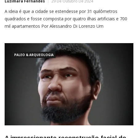
Luzimara Fernandes
29 De Outubro De 2024
A ideia é que a cidade se estendesse por 31 quilômetros
quadrados e fosse composta por quatro ilhas artificiais e 700
mil apartamentos Por Alessandro Di Lorenzo Um
megaempreendimento chamado de “paraíso dos sonhos” foi
iniciado em 2014 na Malásia. Comandado pela gigante do setor
imobiliário chinês Country Garden, o projeto previa a
construção de […]
PALEO & ARQUEOLOGIA