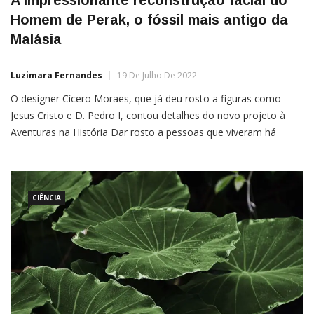
A impressionante reconstrução facial do
Homem de Perak, o fóssil mais antigo da
Malásia
Luzimara Fernandes
19 De Julho De 2022
O designer Cícero Moraes, que já deu rosto a figuras como
Jesus Cristo e D. Pedro I, contou detalhes do novo projeto à
Aventuras na História Dar rosto a pessoas que viveram há
milhares de anos é humanizar indivíduos do passado. A partir do
desenvolvimento de uma reconstrução facial, é possível
observar as expressões de […]
CIÊNCIA