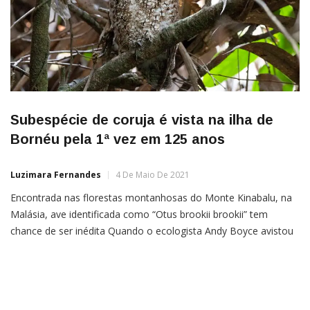
Subespécie de coruja é vista na ilha de
Bornéu pela 1ª vez em 125 anos
Luzimara Fernandes
4 De Maio De 2021
Encontrada nas florestas montanhosas do Monte Kinabalu, na
Malásia, ave identificada como “Otus brookii brookii” tem
chance de ser inédita Quando o ecologista Andy Boyce avistou
uma coruja da subespécie Otus brookii brookii, sabia estar
diante de uma “ave mítica”. A uma altitude de 1.650 metros nas
florestas montanhosas do Monte Kinabalu, o ponto mais alto
da