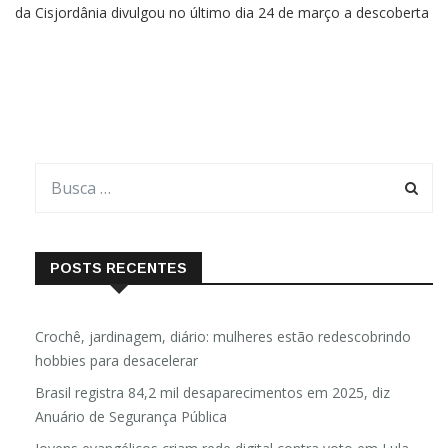
da Cisjordânia divulgou no último dia 24 de março a descoberta
de uma “tábua de maldição” contendo o que é, possivelmente,
a inscrição hebraica mais antiga já
POSTS RECENTES
Crochê, jardinagem, diário: mulheres estão redescobrindo
hobbies para desacelerar
Brasil registra 84,2 mil desaparecimentos em 2025, diz
Anuário de Segurança Pública