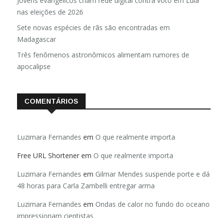
Jovens evangélicos criam rede digital contra voto em Lula
nas eleições de 2026
Sete novas espécies de rãs são encontradas em
Madagascar
Três fenômenos astronômicos alimentam rumores de
apocalipse
COMENTÁRIOS
Luzimara Fernandes
em
O que realmente importa
Free URL Shortener
em
O que realmente importa
Luzimara Fernandes
em
Gilmar Mendes suspende porte e dá
48 horas para Carla Zambelli entregar arma
Luzimara Fernandes
em
Ondas de calor no fundo do oceano
impressionam cientistas