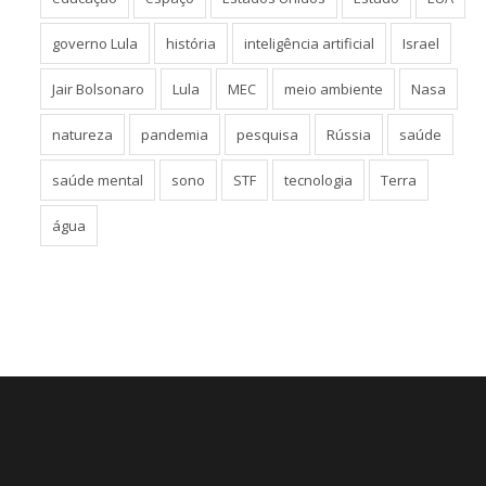
governo Lula
história
inteligência artificial
Israel
Jair Bolsonaro
Lula
MEC
meio ambiente
Nasa
natureza
pandemia
pesquisa
Rússia
saúde
saúde mental
sono
STF
tecnologia
Terra
água