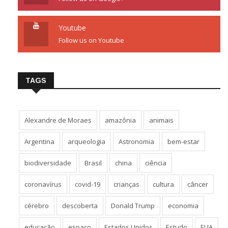
Youtube
Follow us on Youtube
TAGS
Alexandre de Moraes
amazônia
animais
Argentina
arqueologia
Astronomia
bem-estar
biodiversidade
Brasil
china
ciência
coronavírus
covid-19
crianças
cultura
câncer
cérebro
descoberta
Donald Trump
economia
educação
espaço
Estados Unidos
Estudo
EUA