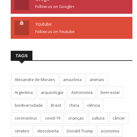
Follow us on Google+
Youtube
Follow us on Youtube
TAGS
Alexandre de Moraes
amazônia
animais
Argentina
arqueologia
Astronomia
bem-estar
biodiversidade
Brasil
china
ciência
coronavírus
covid-19
crianças
cultura
câncer
cérebro
descoberta
Donald Trump
economia