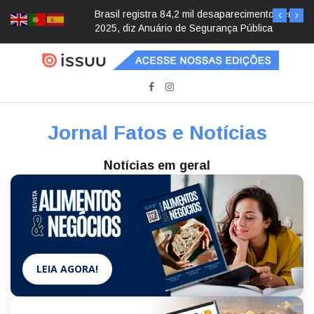
Brasil registra 84,2 mil desaparecimentos em
2025, diz Anuário de Segurança Pública
Jornal Fatos e Notícias
Notícias em geral
LEIA AGORA!