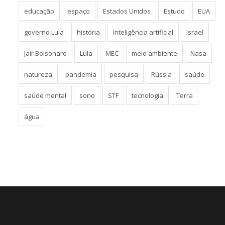
educação
espaço
Estados Unidos
Estudo
EUA
governo Lula
história
inteligência artificial
Israel
Jair Bolsonaro
Lula
MEC
meio ambiente
Nasa
natureza
pandemia
pesquisa
Rússia
saúde
saúde mental
sono
STF
tecnologia
Terra
água