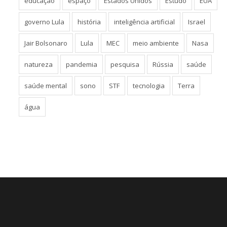
educação
espaço
Estados Unidos
Estudo
EUA
governo Lula
história
inteligência artificial
Israel
Jair Bolsonaro
Lula
MEC
meio ambiente
Nasa
natureza
pandemia
pesquisa
Rússia
saúde
saúde mental
sono
STF
tecnologia
Terra
água