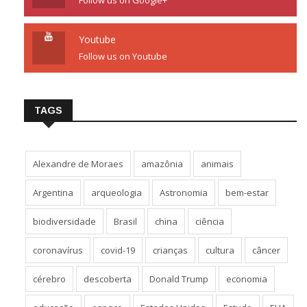
Youtube
Follow us on Youtube
TAGS
Alexandre de Moraes
amazônia
animais
Argentina
arqueologia
Astronomia
bem-estar
biodiversidade
Brasil
china
ciência
coronavírus
covid-19
crianças
cultura
câncer
cérebro
descoberta
Donald Trump
economia