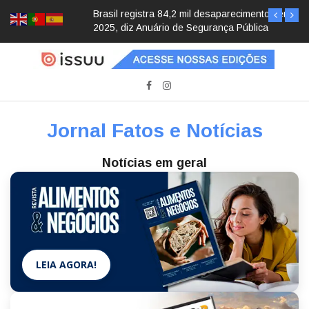
Brasil registra 84,2 mil desaparecimentos em
2025, diz Anuário de Segurança Pública
Jornal Fatos e Notícias
Notícias em geral
LEIA AGORA!