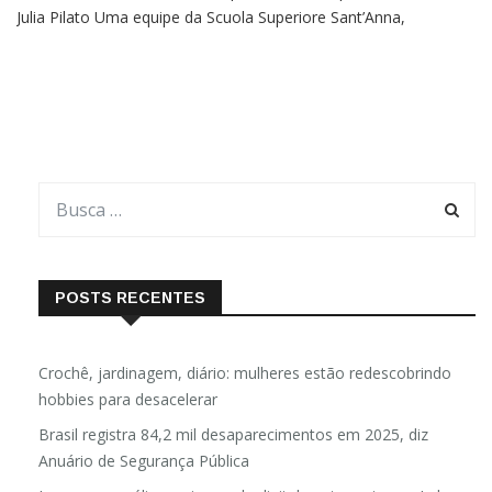
Julia Pilato Uma equipe da Scuola Superiore Sant’Anna,
universidade em Pisa, na Itália, desenvolveu um novo sistema
com ímãs para o controle de mãos protéticas. A invenção busca
POSTS RECENTES
Crochê, jardinagem, diário: mulheres estão redescobrindo
hobbies para desacelerar
Brasil registra 84,2 mil desaparecimentos em 2025, diz
Anuário de Segurança Pública