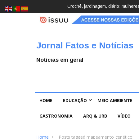
cobrindo hobbies para desacelerar
Brasil registra 84,2 mil desaparec
Pública
Jornal Fatos e Notícias
Notícias em geral
HOME
EDUCAÇÃO
MEIO AMBIENTE
GASTRONOMIA
ARQ & URB
VÍDEO
Home
Posts tagged mapeamento genético