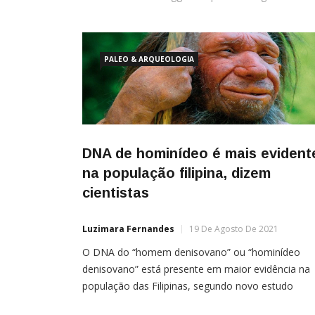
PALEO & ARQUEOLOGIA
DNA de hominídeo é mais evident
na população filipina, dizem
cientistas
Luzimara Fernandes
19 De Agosto De 2021
O DNA do “homem denisovano” ou “hominídeo
denisovano” está presente em maior evidência na
população das Filipinas, segundo novo estudo
publicado por especialistas no jornal Current Biolo