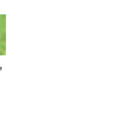
e
gy.