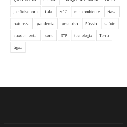
governo Lula
história
inteligência artificial
Israel
Jair Bolsonaro
Lula
MEC
meio ambiente
Nasa
natureza
pandemia
pesquisa
Rússia
saúde
saúde mental
sono
STF
tecnologia
Terra
água