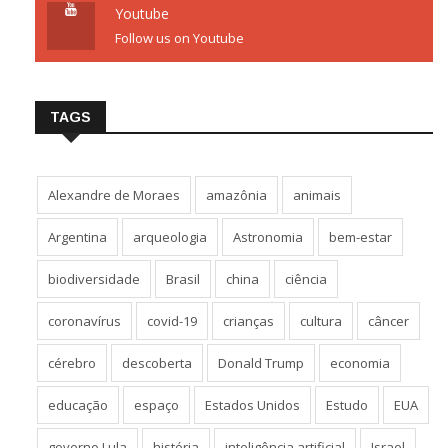
Youtube
Follow us on Youtube
TAGS
Alexandre de Moraes
amazônia
animais
Argentina
arqueologia
Astronomia
bem-estar
biodiversidade
Brasil
china
ciência
coronavírus
covid-19
crianças
cultura
câncer
cérebro
descoberta
Donald Trump
economia
educação
espaço
Estados Unidos
Estudo
EUA