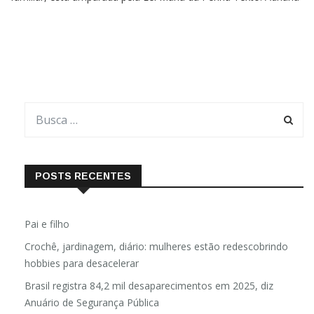
familiar, está amparada pela Lei Maria da Penha Texto: Adriana
Vasconcellos Pereira Para que sua história não fosse esquecida,
Maria da Penha escreveu um livro contando tudo o
POSTS RECENTES
Pai e filho
Crochê, jardinagem, diário: mulheres estão redescobrindo
hobbies para desacelerar
Brasil registra 84,2 mil desaparecimentos em 2025, diz