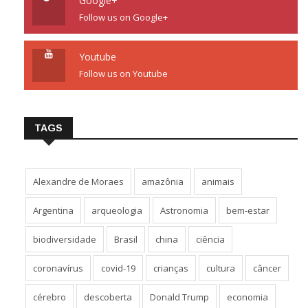
Google+
Follow us on Google+
Youtube
Follow us on Youtube
TAGS
Alexandre de Moraes
amazônia
animais
Argentina
arqueologia
Astronomia
bem-estar
biodiversidade
Brasil
china
ciência
coronavírus
covid-19
crianças
cultura
câncer
cérebro
descoberta
Donald Trump
economia