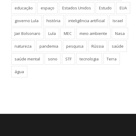
educação
espaço
Estados Unidos
Estudo
EUA
governo Lula
história
inteligência artificial
Israel
Jair Bolsonaro
Lula
MEC
meio ambiente
Nasa
natureza
pandemia
pesquisa
Rússia
saúde
saúde mental
sono
STF
tecnologia
Terra
água