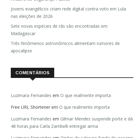
Jovens evangélicos criam rede digital contra voto em Lula
nas eleições de 2026
Sete novas espécies de rãs são encontradas em
Madagascar
Três fenômenos astronômicos alimentam rumores de
apocalipse
COMENTÁRIOS
Luzimara Fernandes
em
O que realmente importa
Free URL Shortener
em
O que realmente importa
Luzimara Fernandes
em
Gilmar Mendes suspende porte e dá
48 horas para Carla Zambelli entregar arma
Luzimara Fernandes
em
Ondas de calor no fundo do oceano