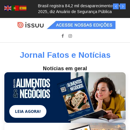
Brasil registra 84,2 mil desaparecimentos em
2025, diz Anuário de Segurança Pública
Jornal Fatos e Notícias
Notícias em geral
LEIA AGORA!