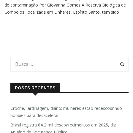
de contaminação Por Giovanna Gomes A Reserva Biológica de
Comboios, localizada em Linhares, Espírito Santo, tem sido
diretamente afetada pelo rompimento da barragem em
Mariana, Minas Gerais, impactando na vida de tartarugas e
outros
POSTS RECENTES
Crochê, jardinagem, diário: mulheres estão redescobrindo
hobbies para desacelerar
Brasil registra 84,2 mil desaparecimentos em 2025, diz
Anuário de Segurança Pública