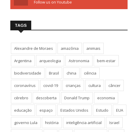
Follow us on Youtube
TAGS
Alexandre de Moraes
amazônia
animais
Argentina
arqueologia
Astronomia
bem-estar
biodiversidade
Brasil
china
ciência
coronavírus
covid-19
crianças
cultura
câncer
cérebro
descoberta
Donald Trump
economia
educação
espaço
Estados Unidos
Estudo
EUA
governo Lula
história
inteligência artificial
Israel