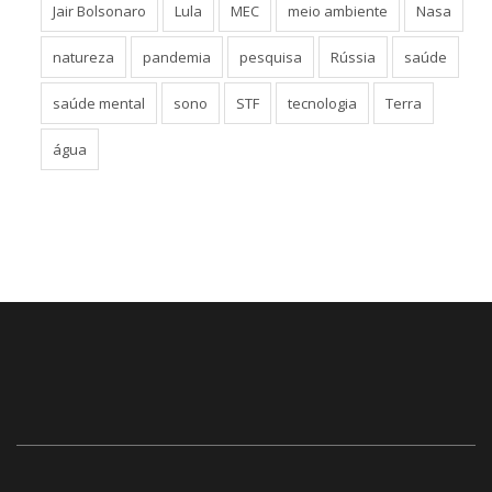
Jair Bolsonaro
Lula
MEC
meio ambiente
Nasa
natureza
pandemia
pesquisa
Rússia
saúde
saúde mental
sono
STF
tecnologia
Terra
água