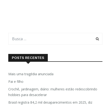
Marieta Belúcio, um dos nomes que se destacam no universo
do empreendedorismo capixaba. Em uma conversa inspiradora,
Marieta
POSTS RECENTES
Mais uma tragédia anunciada
Pai e filho
Crochê, jardinagem, diário: mulheres estão redescobrindo
hobbies para desacelerar
Brasil registra 84,2 mil desaparecimentos em 2025, diz