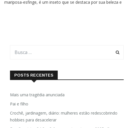
mariposa-esfinge, é um inseto que se destaca por sua beleza e
mimetismo. É uma criatura fascinante que combina a delicadeza
das mariposas com a agilidade e aparência dos beija-flores,
POSTS RECENTES
Mais uma tragédia anunciada
Pai e filho
Crochê, jardinagem, diário: mulheres estão redescobrindo
hobbies para desacelerar