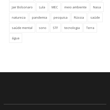
Jair Bolsonaro
Lula
MEC
meio ambiente
Nasa
natureza
pandemia
pesquisa
Rússia
saúde
saúde mental
sono
STF
tecnologia
Terra
água