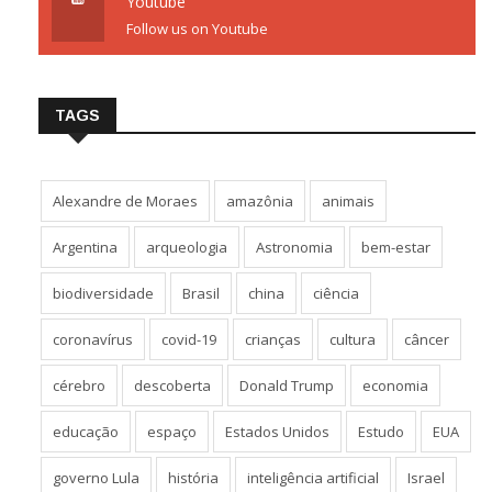
Youtube
Follow us on Youtube
TAGS
Alexandre de Moraes
amazônia
animais
Argentina
arqueologia
Astronomia
bem-estar
biodiversidade
Brasil
china
ciência
coronavírus
covid-19
crianças
cultura
câncer
cérebro
descoberta
Donald Trump
economia
educação
espaço
Estados Unidos
Estudo
EUA
governo Lula
história
inteligência artificial
Israel