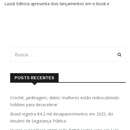
Lazuli Editora apresenta dois lançamentos em e-book e
impresso para o mês de setembro, com pré-vendas disponíveis
e escritos por Martinho da Vila. A série de títulos é
POSTS RECENTES
Crochê, jardinagem, diário: mulheres estão redescobrindo
hobbies para desacelerar
Brasil registra 84,2 mil desaparecimentos em 2025, diz
Anuário de Segurança Pública