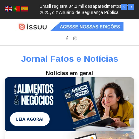
Brasil registra 84,2 mil desaparecimentos em
2025, diz Anuário de Segurança Pública
Jornal Fatos e Notícias
Notícias em geral
LEIA AGORA!