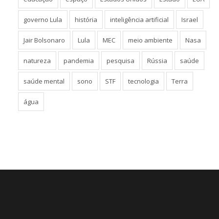
governo Lula
história
inteligência artificial
Israel
Jair Bolsonaro
Lula
MEC
meio ambiente
Nasa
natureza
pandemia
pesquisa
Rússia
saúde
saúde mental
sono
STF
tecnologia
Terra
água