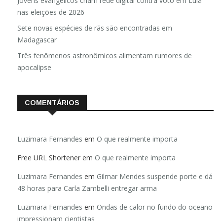
Jovens evangélicos criam rede digital contra voto em Lula
nas eleições de 2026
Sete novas espécies de rãs são encontradas em
Madagascar
Três fenômenos astronômicos alimentam rumores de
apocalipse
COMENTÁRIOS
Luzimara Fernandes
em
O que realmente importa
Free URL Shortener
em
O que realmente importa
Luzimara Fernandes
em
Gilmar Mendes suspende porte e dá
48 horas para Carla Zambelli entregar arma
Luzimara Fernandes
em
Ondas de calor no fundo do oceano
impressionam cientistas