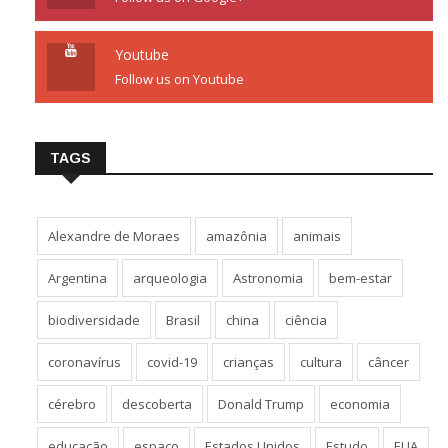
Youtube
Follow us on Youtube
TAGS
Alexandre de Moraes
amazônia
animais
Argentina
arqueologia
Astronomia
bem-estar
biodiversidade
Brasil
china
ciência
coronavírus
covid-19
crianças
cultura
câncer
cérebro
descoberta
Donald Trump
economia
educação
espaço
Estados Unidos
Estudo
EUA