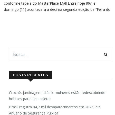
conforme tabela do MasterPlace Mall Entre hoje (06) e
domingo (11) acontecerá a décima segunda edição da “Feira do
Neném & Gestante” no MasterPlace Mall com acesso pela Reta
da Penha e Bairro Vermelho e promete reunir diversos
POSTS RECENTES
Crochê, jardinagem, diário: mulheres estão redescobrindo
hobbies para desacelerar
Brasil registra 84,2 mil desaparecimentos em 2025, diz
Anuário de Segurança Pública