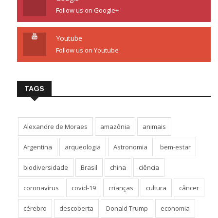
Follow us on Google+
Youtube
Follow us on Youtube
TAGS
Alexandre de Moraes
amazônia
animais
Argentina
arqueologia
Astronomia
bem-estar
biodiversidade
Brasil
china
ciência
coronavírus
covid-19
crianças
cultura
câncer
cérebro
descoberta
Donald Trump
economia