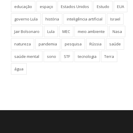
educação
espaço
Estados Unidos
Estudo
EUA
governo Lula
história
inteligência artificial
Israel
Jair Bolsonaro
Lula
MEC
meio ambiente
Nasa
natureza
pandemia
pesquisa
Rússia
saúde
saúde mental
sono
STF
tecnologia
Terra
água