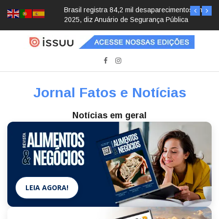
Brasil registra 84,2 mil desaparecimentos em
2025, diz Anuário de Segurança Pública
Jornal Fatos e Notícias
Notícias em geral
LEIA AGORA!