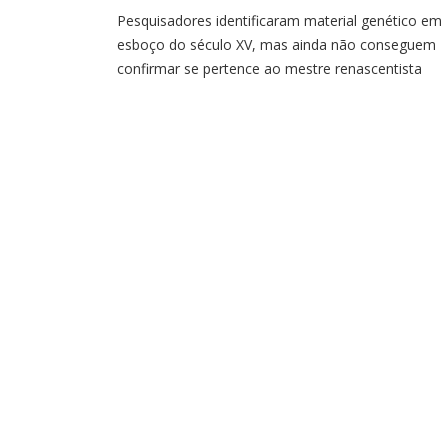
Pesquisadores identificaram material genético em
esboço do século XV, mas ainda não conseguem
confirmar se pertence ao mestre renascentista
italiano Pesquisadores encontraram DNA humano
masculino em um desenho a giz vermelho
potencialmente criado por Leonardo da Vinci. Por
apesar do avanço,