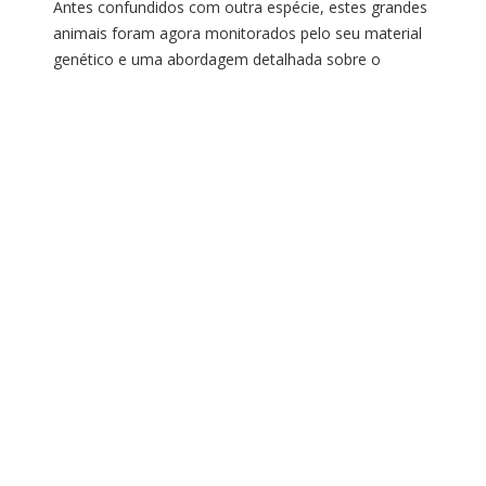
Antes confundidos com outra espécie, estes grandes
animais foram agora monitorados pelo seu material
genético e uma abordagem detalhada sobre o
terreno onde vivem na África Por Marco Britto A
União Internacional para a Conservação da Natureza
(IUCN) publicou, nesta quinta-feira (27), a primeira
ém,
contagem dos elefantes-da-floresta-africanos,
espécie ameaçada de extinção.