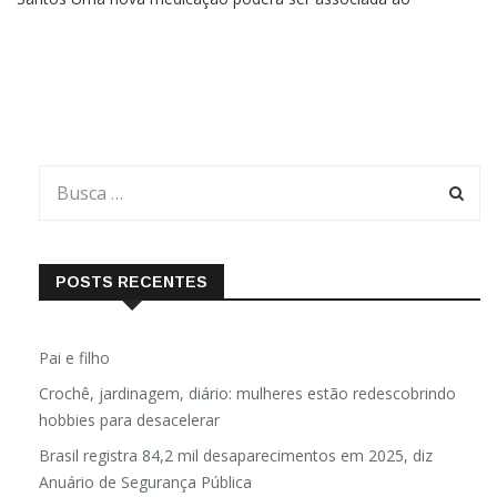
Santos Uma nova medicação poderá ser associada ao
tratamento contra o câncer de tireoide graças aos seus
resultados otimistas na diminuição do avanço do câncer. O
Lenvima
POSTS RECENTES
Pai e filho
Crochê, jardinagem, diário: mulheres estão redescobrindo
hobbies para desacelerar
Brasil registra 84,2 mil desaparecimentos em 2025, diz