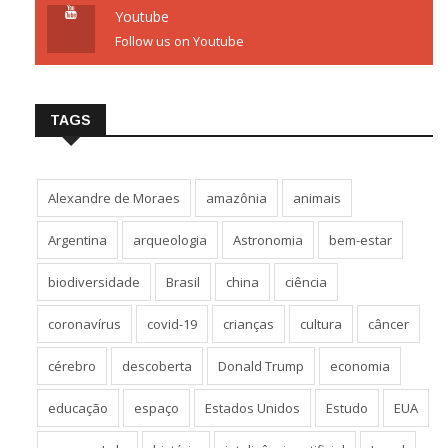
Youtube
Follow us on Youtube
TAGS
Alexandre de Moraes
amazônia
animais
Argentina
arqueologia
Astronomia
bem-estar
biodiversidade
Brasil
china
ciência
coronavírus
covid-19
crianças
cultura
câncer
cérebro
descoberta
Donald Trump
economia
educação
espaço
Estados Unidos
Estudo
EUA