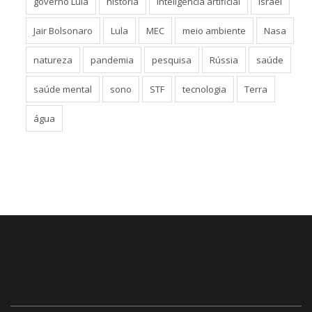
governo Lula
história
inteligência artificial
Israel
Jair Bolsonaro
Lula
MEC
meio ambiente
Nasa
natureza
pandemia
pesquisa
Rússia
saúde
saúde mental
sono
STF
tecnologia
Terra
água