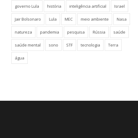
governo Lula
história
inteligência artificial
Israel
Jair Bolsonaro
Lula
MEC
meio ambiente
Nasa
natureza
pandemia
pesquisa
Rússia
saúde
saúde mental
sono
STF
tecnologia
Terra
água