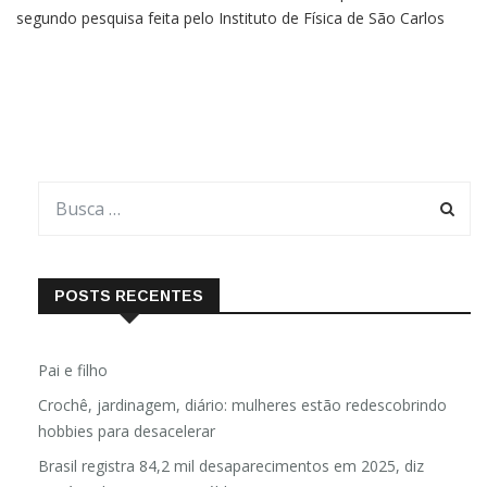
causador da aids. A técnica trouxe resultados promissores,
segundo pesquisa feita pelo Instituto de Física de São Carlos
(IFSC), da Universidade de São Paulo (USP), mas ainda precisa
de estudos aprofundados em animais e pessoas, uma
POSTS RECENTES
Pai e filho
Crochê, jardinagem, diário: mulheres estão redescobrindo
hobbies para desacelerar