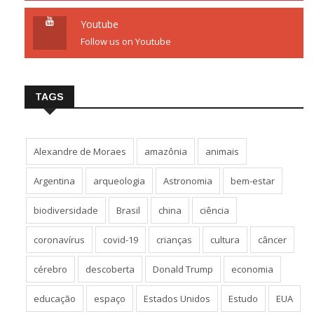
Youtube
Follow us on Youtube
TAGS
Alexandre de Moraes
amazônia
animais
Argentina
arqueologia
Astronomia
bem-estar
biodiversidade
Brasil
china
ciência
coronavírus
covid-19
crianças
cultura
câncer
cérebro
descoberta
Donald Trump
economia
educação
espaço
Estados Unidos
Estudo
EUA