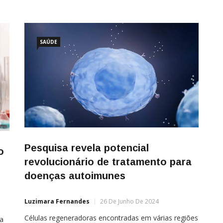
SAÚDE
Pesquisa revela potencial
o
revolucionário de tratamento para
doenças autoimunes
Luzimara Fernandes
26 De Junho De 2024
Células regeneradoras encontradas em várias regiões
 a