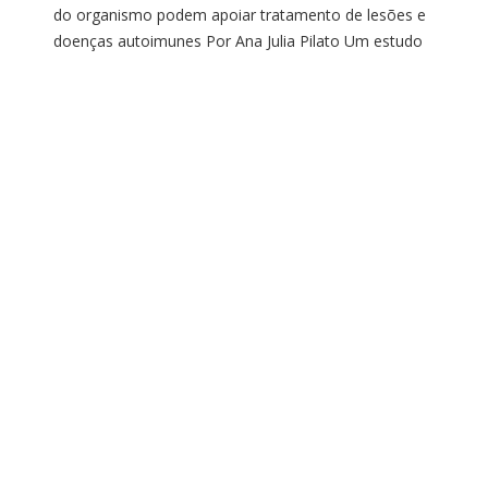
do organismo podem apoiar tratamento de lesões e
doenças autoimunes Por Ana Julia Pilato Um estudo
conduzido por pesquisadores de Cambridge,
o.
no Reino Unido, descobriu que as células T
regeneradoras — também chamadas de linfócitos T
ou Tregs — têm potencial para tratar várias doenças
e lesões relacionadas à regulação do