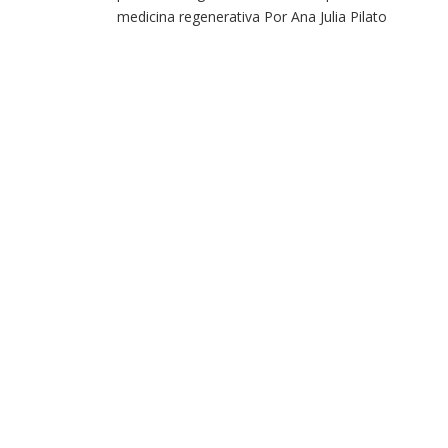
medicina regenerativa Por Ana Julia Pilato
Pesquisadores de Cambridge desenvolveram um
método para recriar sangue humano em laboratóri
Em um estudo publicado na Cell Reports, a equipe
explica que a