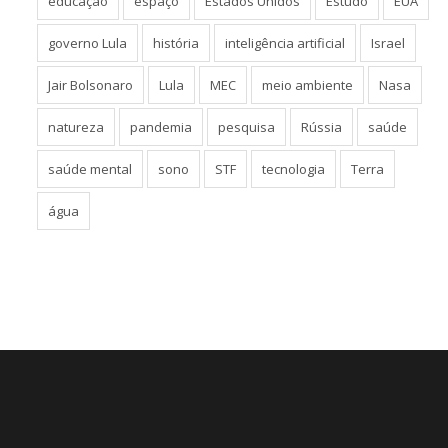
educação
espaço
Estados Unidos
Estudo
EUA
governo Lula
história
inteligência artificial
Israel
Jair Bolsonaro
Lula
MEC
meio ambiente
Nasa
natureza
pandemia
pesquisa
Rússia
saúde
saúde mental
sono
STF
tecnologia
Terra
água