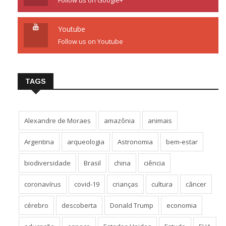
Follow us on Google+
Youtube
Follow us on Youtube
TAGS
Alexandre de Moraes
amazônia
animais
Argentina
arqueologia
Astronomia
bem-estar
biodiversidade
Brasil
china
ciência
coronavírus
covid-19
crianças
cultura
câncer
cérebro
descoberta
Donald Trump
economia