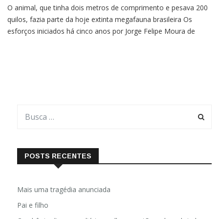
O animal, que tinha dois metros de comprimento e pesava 200
quilos, fazia parte da hoje extinta megafauna brasileira Os
esforços iniciados há cinco anos por Jorge Felipe Moura de
Jesus, aluno da Universidade Federal de São Carlos (UFSCar),
deram um excelente resultado: o brasileiro descreveu com
sucesso uma espécie de tatu gigante inédita. A […]
POSTS RECENTES
Mais uma tragédia anunciada
Pai e filho