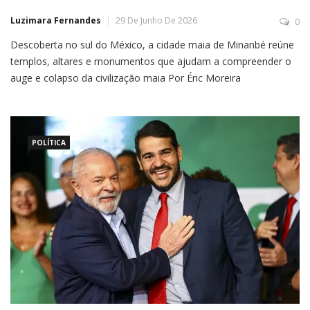
Luzimara Fernandes
29 De Junho De 2026
0
Descoberta no sul do México, a cidade maia de Minanbé reúne
templos, altares e monumentos que ajudam a compreender o
auge e colapso da civilização maia Por Éric Moreira
Arqueólogos identificaram uma antiga cidade maia escondida
na Reserva da Biosfera de Calakmul, no estado mexicano de
Campeche, que permaneceu preservada por mais de um
milênio. […]
POLÍTICA