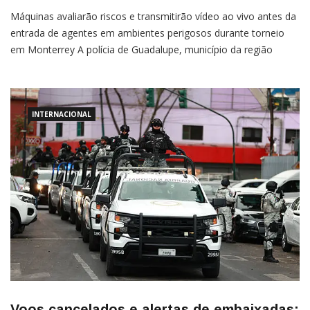
Máquinas avaliarão riscos e transmitirão vídeo ao vivo antes da
entrada de agentes em ambientes perigosos durante torneio
em Monterrey A polícia de Guadalupe, município da região
metropolitana de Monterrey, no México, adquiriu quatro robôs
quadrúpedes para apoiar operações de segurança durante a
Copa do Mundo de 2026. Os equipamentos avaliarão situações
de risco e […]
INTERNACIONAL
Voos cancelados e alertas de embaixadas: