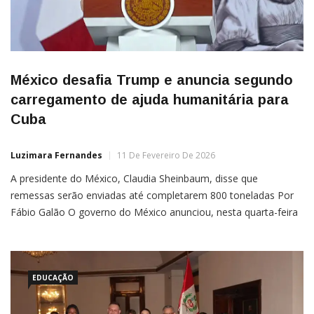
México desafia Trump e anuncia segundo
carregamento de ajuda humanitária para
Cuba
Luzimara Fernandes
11 De Fevereiro De 2026
A presidente do México, Claudia Sheinbaum, disse que
remessas serão enviadas até completarem 800 toneladas Por
Fábio Galão O governo do México anunciou, nesta quarta-feira
(11), que enviará um segundo carregamento de ajuda
humanitária a Cuba e afirmou que continuará com os envios até
completar cerca de 800 toneladas.No fim de semana passado,
a gestão […]
EDUCAÇÃO