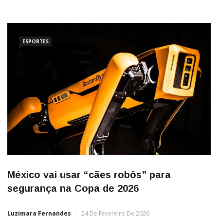
Mencho, líder do Cartel Jalisco Nova Geração Por Isabella de
Paula A escalada da violência no México com a morte de um
dos narcotraficantes […]
ESPORTES
México vai usar “cães robôs” para
segurança na Copa de 2026
Luzimara Fernandes
24 De Fevereiro De 2026