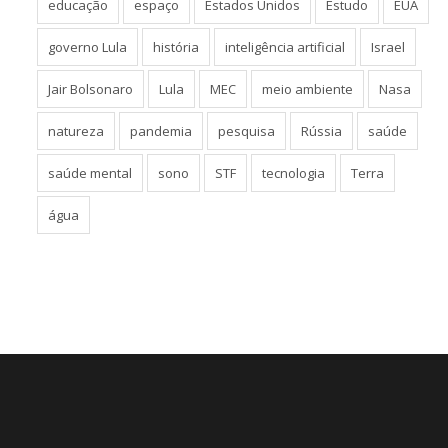
educação
espaço
Estados Unidos
Estudo
EUA
governo Lula
história
inteligência artificial
Israel
Jair Bolsonaro
Lula
MEC
meio ambiente
Nasa
natureza
pandemia
pesquisa
Rússia
saúde
saúde mental
sono
STF
tecnologia
Terra
água