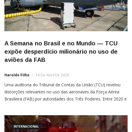
A Semana no Brasil e no Mundo — TCU
expõe desperdício milionário no uso de
aviões da FAB
Haroldo Filho
16 De Abril De 2026
Uma auditoria do Tribunal de Contas da União (TCU) revelou
distorções relevantes no uso das aeronaves da Força Aérea
Brasileira (FAB) por autoridades dos Três Poderes. Entre 2020 e
2024, foram registrados 111 voos com apenas um passageiro,
enquanto outros 1.585 transportaram, no máximo, cinco
ocupantes — número significativamente inferior à capacidade
das aeronaves, que
INTERNACIONAL