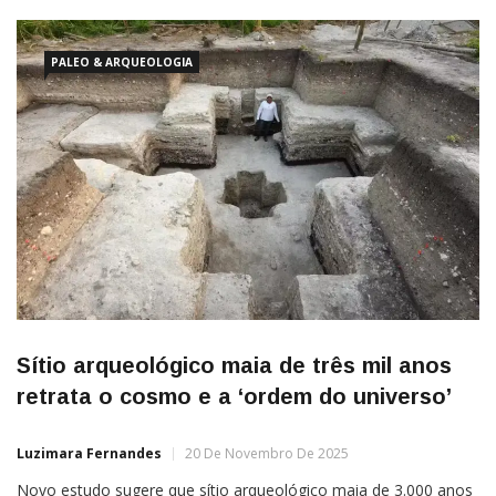
de Ensino Fundamental e Médio (EEEFM) Jerônimo Monteiro,
localizada no município de Jerônimo Monteiro, foi destaque na
Feira
PALEO & ARQUEOLOGIA
Sítio arqueológico maia de três mil anos
retrata o cosmo e a ‘ordem do universo’
Luzimara Fernandes
20 De Novembro De 2025
Novo estudo sugere que sítio arqueológico maia de 3.000 anos