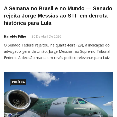
A Semana no Brasil e no Mundo — Senado
rejeita Jorge Messias ao STF em derrota
histórica para Lula
Haroldo Filho
30 De Abril De 2026
O Senado Federal rejeitou, na quarta-feira (29), a indicação do
advogado-geral da União, Jorge Messias, ao Supremo Tribunal
Federal. A decisão marca um revés político relevante para Luiz
Inácio Lula da Silva, que articulava a aprovação após meses de
resistência no Congresso. Para ser confirmado, o indicado
precisava de ao menos 41 votos no plenário […]
POLÍTICA