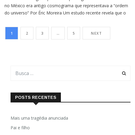
no México era antigo cosmograma que representava a “ordem
do universo” Por Éric Moreira Um estudo recente revela que o
sítio arqueológico de Aguada Fénix, com três mil anos de idade,
representa um enorme mapa urbano que ilustra a “ordem do
1
2
3
…
5
NEXT
universo” segundo a perspectiva dos […]
POSTS RECENTES
Mais uma tragédia anunciada
Pai e filho