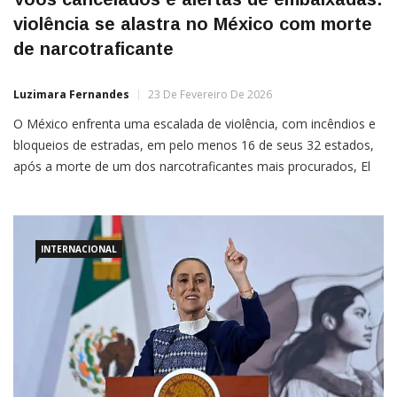
violência se alastra no México com morte
de narcotraficante
Luzimara Fernandes
23 De Fevereiro De 2026
O México enfrenta uma escalada de violência, com incêndios e
bloqueios de estradas, em pelo menos 16 de seus 32 estados,
após a morte de um dos narcotraficantes mais procurados, El
Mencho, líder do Cartel Jalisco Nova Geração Por Isabella de
Paula Vários países começaram a emitir alertas de viagens e de
movimentação dentro do […]
INTERNACIONAL