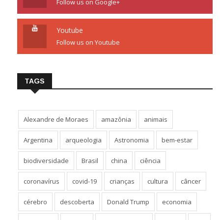
Follow us on Google+
Youtube
Follow us on Youtube
TAGS
Alexandre de Moraes
amazônia
animais
Argentina
arqueologia
Astronomia
bem-estar
biodiversidade
Brasil
china
ciência
coronavírus
covid-19
crianças
cultura
câncer
cérebro
descoberta
Donald Trump
economia