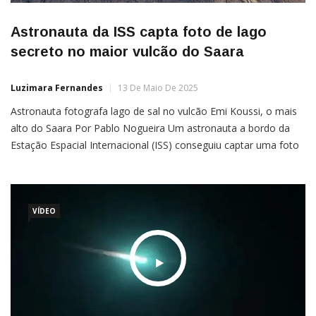
Astronauta da ISS capta foto de lago
secreto no maior vulcão do Saara
Luzimara Fernandes
13 De Maio De 2025
Astronauta fotografa lago de sal no vulcão Emi Koussi, o mais
alto do Saara Por Pablo Nogueira Um astronauta a bordo da
Estação Espacial Internacional (ISS) conseguiu captar uma foto
do maior vulcão do Saara, revelando um lago de sal secreto. A
imagem mostra uma faixa branca no Emi Koussi, o vulcão que
é o […]
VÍDEO