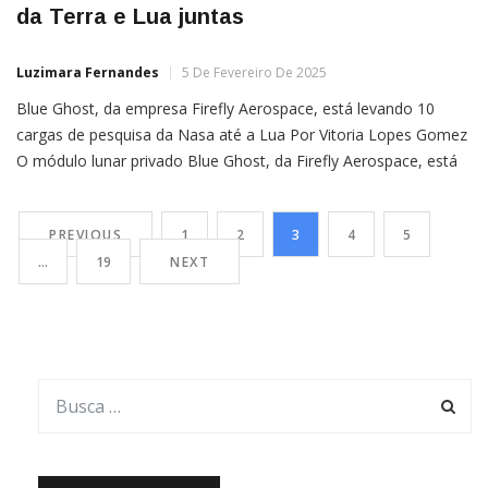
da Terra e Lua juntas
Luzimara Fernandes
5 De Fevereiro De 2025
Blue Ghost, da empresa Firefly Aerospace, está levando 10
cargas de pesquisa da Nasa até a Lua Por Vitoria Lopes Gomez
O módulo lunar privado Blue Ghost, da Firefly Aerospace, está
indo para a Lua. Enquanto não chega lá, o equipamento está
aproveitando para fazer imagens impressionantes do espaço.
PREVIOUS
1
2
3
4
5
Recentemente, a empresa publicou um vídeo da […]
…
19
NEXT