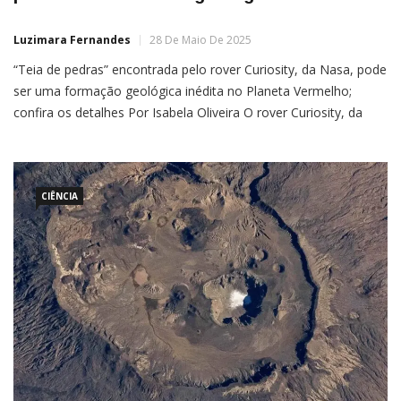
Luzimara Fernandes
28 De Maio De 2025
“Teia de pedras” encontrada pelo rover Curiosity, da Nasa, pode
ser uma formação geológica inédita no Planeta Vermelho;
confira os detalhes Por Isabela Oliveira O rover Curiosity, da
Nasa, encontrou em Marte uma estrutura de boxwork — ou
espeleotema em caixa — que é como uma ‘teia de pedras”
formada por cristas. Esse tipo de […]
CIÊNCIA