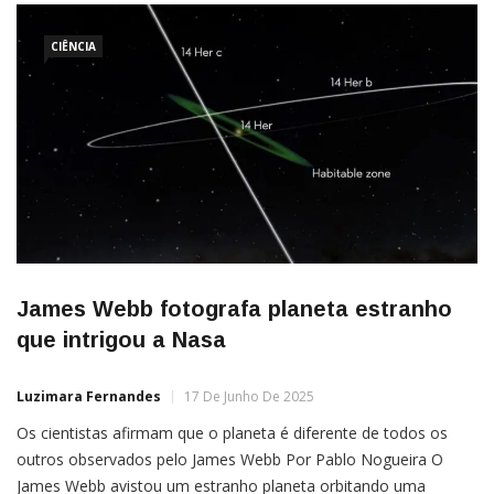
CIÊNCIA
James Webb fotografa planeta estranho
que intrigou a Nasa
Luzimara Fernandes
17 De Junho De 2025
Os cientistas afirmam que o planeta é diferente de todos os
outros observados pelo James Webb Por Pablo Nogueira O
James Webb avistou um estranho planeta orbitando uma