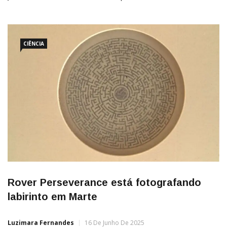
estrela similar ao Sol, a 60 anos-luz da Terra, revelando um
sistema planetário caótico e surpreendentemente frio. O
CIÊNCIA
Rover Perseverance está fotografando
labirinto em Marte
Luzimara Fernandes
16 De Junho De 2025