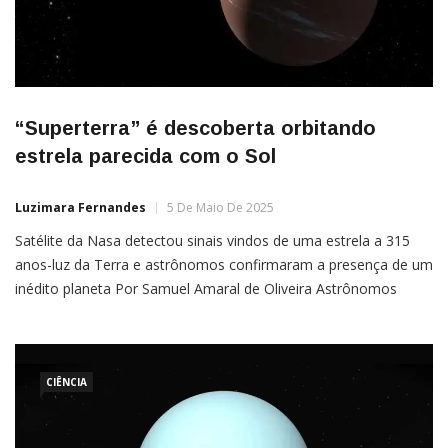
“Superterra” é descoberta orbitando
estrela parecida com o Sol
Luzimara Fernandes
5 De Maio De 2025
Satélite da Nasa detectou sinais vindos de uma estrela a 315
anos-luz da Terra e astrônomos confirmaram a presença de um
inédito planeta Por Samuel Amaral de Oliveira Astrônomos
descobriram um exoplaneta três vezes maior do que
a Terra orbitando uma estrela anã amarela, do mesmo tipo que
o Sol. A equipe utilizou o telescópio espacial do Transiting […]
CIÊNCIA