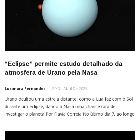
“Eclipse” permite estudo detalhado da
atmosfera de Urano pela Nasa
Luzimara Fernandes
29 De Abril De 2025
Urano ocultou uma estrela distante, como a Lua faz com o Sol
durante um eclipse, dando à Nasa uma chance rara de
investigar o planeta Por Flavia Correia No último dia 7, ao longo
de cerca de uma hora, Urano bloqueou a luz de
uma estrela distante (como a Lua faz com o Sol durante um
eclipse), fornecendo […]