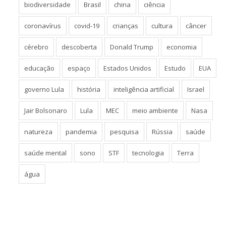
biodiversidade
Brasil
china
ciência
coronavírus
covid-19
crianças
cultura
câncer
cérebro
descoberta
Donald Trump
economia
educação
espaço
Estados Unidos
Estudo
EUA
governo Lula
história
inteligência artificial
Israel
Jair Bolsonaro
Lula
MEC
meio ambiente
Nasa
natureza
pandemia
pesquisa
Rússia
saúde
saúde mental
sono
STF
tecnologia
Terra
água