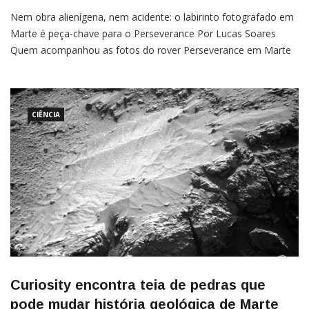
Nem obra alienígena, nem acidente: o labirinto fotografado em
Marte é peça-chave para o Perseverance Por Lucas Soares
Quem acompanhou as fotos do rover Perseverance em Marte
deve ter notado a presença de um labirinto. O objeto, claro, não
faz parte da paisagem natural do Planeta Vermelho, mas é
importante para a permanência do veículo por lá. A função […]
CIÊNCIA
Curiosity encontra teia de pedras que
pode mudar história geológica de Marte