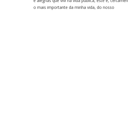
e alegrias que vivi na vida pública, este é, certamen
o mais importante da minha vida, do nosso
mandato”, desabafou o deputado estadual, Bruno
Lamas O governador Renato Casagrande (PSB-ES)
fez questão de fazer um reconhecimento público