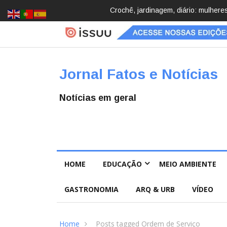
cobrindo hobbies para desacelerar
Brasil registra 84,2 mil desaparec
Pública
Jornal Fatos e Notícias
Notícias em geral
HOME
EDUCAÇÃO
MEIO AMBIENTE
GASTRONOMIA
ARQ & URB
VÍDEO
Home
Posts tagged Ordem de Serviço