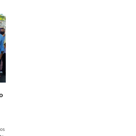
o
tos