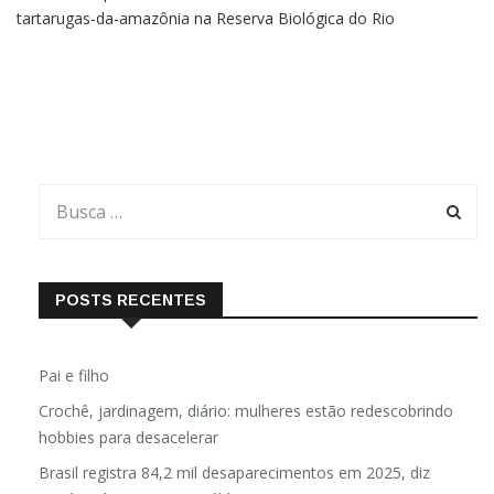
encerra temporada com soltura de oito mil filhotes de
tartarugas-da-amazônia na Reserva Biológica do Rio
Trombetas Cerca de oito mil filhotes da espécie tartarugas-da-
amazônia (Podocnemis expansa) foram soltos por agentes do
Instituto
POSTS RECENTES
Pai e filho
Crochê, jardinagem, diário: mulheres estão redescobrindo
hobbies para desacelerar