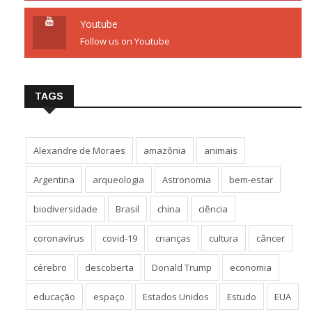
Youtube
Follow us on Youtube
TAGS
Alexandre de Moraes
amazônia
animais
Argentina
arqueologia
Astronomia
bem-estar
biodiversidade
Brasil
china
ciência
coronavírus
covid-19
crianças
cultura
câncer
cérebro
descoberta
Donald Trump
economia
educação
espaço
Estados Unidos
Estudo
EUA