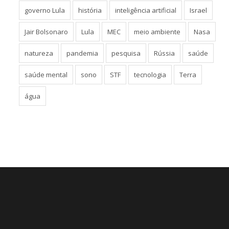
governo Lula
história
inteligência artificial
Israel
Jair Bolsonaro
Lula
MEC
meio ambiente
Nasa
natureza
pandemia
pesquisa
Rússia
saúde
saúde mental
sono
STF
tecnologia
Terra
água