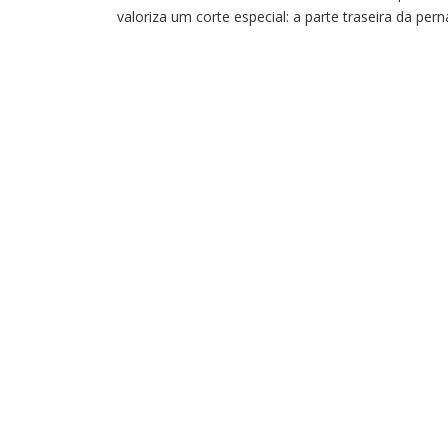
valoriza um corte especial: a parte traseira da pern
do boi, servida em rodelas grossas com o osso no
centro. Quando cozido lentamente em um bom
molho, o resultado é uma carne extremamente