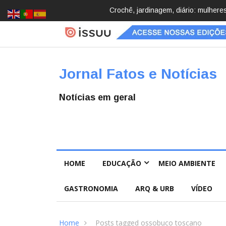
cobrindo hobbies para desacelerar
Brasil registra 84,2 mil desaparec
Pública
Jornal Fatos e Notícias
Notícias em geral
HOME
EDUCAÇÃO
MEIO AMBIENTE
GASTRONOMIA
ARQ & URB
VÍDEO
Home
Posts tagged ossobuco toscano