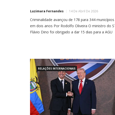
Luzimara Fernandes
14 De Abril De 2026
Criminalidade avançou de 178 para 344 municípios
em dois anos Por Rodolfo Oliveira O ministro do 
Flávio Dino foi obrigado a dar 15 dias para a AGU
apresentar informações concretas sobre ações
repressivas contra o crime organizado na Amazôni
expondo o absoluto descontrole do governo Lula
sobre a região que o petista tanto posa […]
RELAÇÕES INTERNACIONAIS