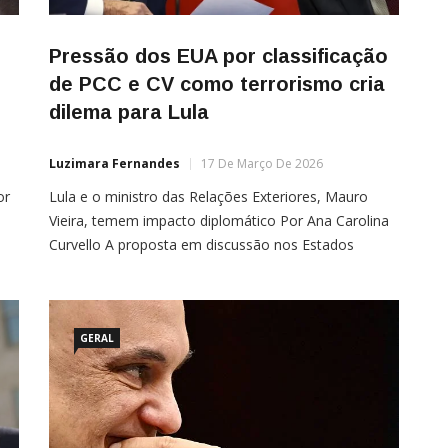
Pressão dos EUA por classificação
de PCC e CV como terrorismo cria
dilema para Lula
Luzimara Fernandes
17 De Março De 2026
or
Lula e o ministro das Relações Exteriores, Mauro
Vieira, temem impacto diplomático Por Ana Carolina
Curvello A proposta em discussão nos Estados
Unidos de classificar o Primeiro Comando da Capital
a
e o Comando Vermelho como organizações
terroristas colocou o governo de Luiz Inácio Lula da
ina
Silva diante de um dilema diplomático e político. Ao
GERAL
mesmo […]