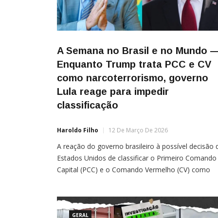
A Semana no Brasil e no Mundo 
Enquanto Trump trata PCC e CV
como narcoterrorismo, governo
Lula reage para impedir
classificação
Haroldo Filho
12 De Março De 2026
A reação do governo brasileiro à possível decisão 
Estados Unidos de classificar o Primeiro Comando
Capital (PCC) e o Comando Vermelho (CV) como
organizações narcoterroristas é um momento de
teste moral para o governo Lula, e o resultado ex
uma contradição profunda na postura diplomática
Brasília. O presidente Donald Trump sinalizou que 
GERAL