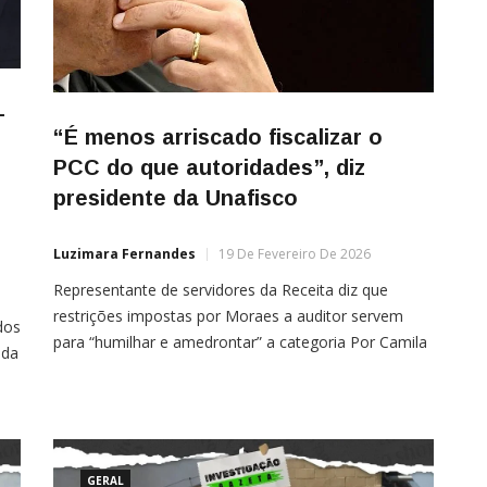
—
“É menos arriscado fiscalizar o
PCC do que autoridades”, diz
presidente da Unafisco
Luzimara Fernandes
19 De Fevereiro De 2026
Representante de servidores da Receita diz que
restrições impostas por Moraes a auditor servem
dos
para “humilhar e amedrontar” a categoria Por Camila
 da
Abrão O presidente da Associação Nacional dos
Auditores Fiscais da Receita Federal (Unafisco
Nacional), Kléber Cabral, afirmou nesta quarta-feira
põe
(18) que o atual cenário de pressão jurídica cria um
 de
ambiente de temor
[…]
GERAL