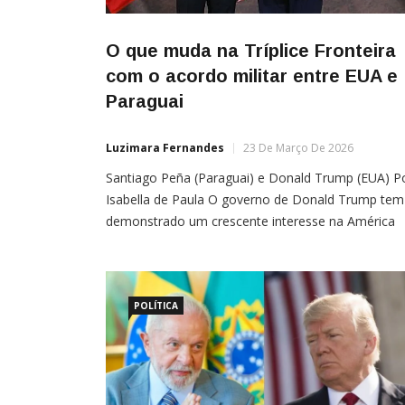
O que muda na Tríplice Fronteira
com o acordo militar entre EUA e
Paraguai
Luzimara Fernandes
23 De Março De 2026
Santiago Peña (Paraguai) e Donald Trump (EUA) P
Isabella de Paula O governo de Donald Trump tem
demonstrado um crescente interesse na América
Latina, principalmente em relação à segurança da
região, que se tornou um alvo estratégico da Chin
nas últimas décadas. Um dos focos dos EUA é a
Tríplice Fronteira, constituída por Paraguai, Argent
POLÍTICA
[…]