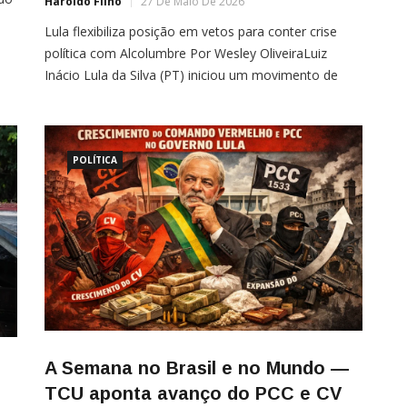
Haroldo Filho
27 De Maio De 2026
ro
Lula flexibiliza posição em vetos para conter crise
s
política com Alcolumbre Por Wesley OliveiraLuiz
Inácio Lula da Silva (PT) iniciou um movimento de
acomodação política no Congresso para tentar
reduzir a crise com o presidente do Senado, Davi
Alcolumbre (União-AP), após a derrota histórica da
indicação de Jorge Messias ao Supremo Tribunal
POLÍTICA
Federal (STF). A […]
A Semana no Brasil e no Mundo —
TCU aponta avanço do PCC e CV