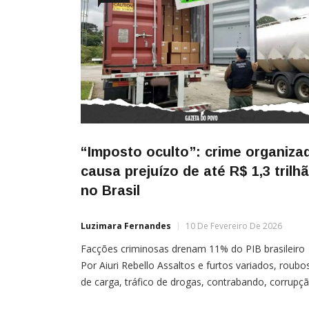
“Imposto oculto”: crime organiza
causa prejuízo de até R$ 1,3 trilh
no Brasil
Luzimara Fernandes
10 De Fevereiro De 2026
Facções criminosas drenam 11% do PIB brasileiro
Por Aiuri Rebello Assaltos e furtos variados, roubo
de carga, tráfico de drogas, contrabando, corrupç
de agentes públicos, falsificações, golpes virtuais,