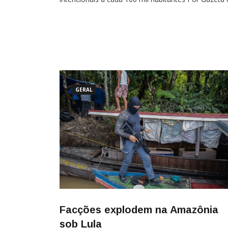
Povo Lab/Guilherme Grandi O 20.º Anuário Brasilei
de Segurança Pública, divulgado hoje, revela que a
dez cidades mais violentas do país estão no
GERAL
Facções explodem na Amazônia
sob Lula