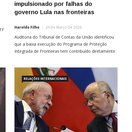
impulsionado por falhas do
governo Lula nas fronteiras
Haroldo Filho
26 De Março De 2026
STF
Auditoria do Tribunal de Contas da União identificou
que a baixa execução do Programa de Proteção
a,
Integrada de Fronteiras tem contribuído diretamente
para a expansão do Primeiro Comando da Capital e
do Comando Vermelho no país. O relatório associa a
fragilidade no controle de fronteiras ao aumento da
capacidade operacional dessas facções. Segundo o
RELAÇÕES INTERNACIONAIS
documento, […]