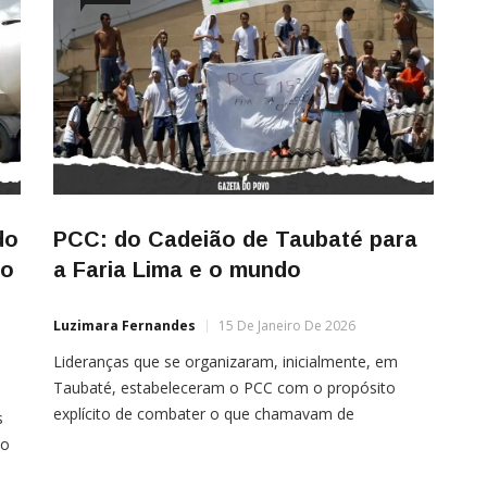
do
PCC: do Cadeião de Taubaté para
ão
a Faria Lima e o mundo
Luzimara Fernandes
15 De Janeiro De 2026
Lideranças que se organizaram, inicialmente, em
Taubaté, estabeleceram o PCC com o propósito
explícito de combater o que chamavam de
s
“opressão” do sistema prisional contra os presos Por
ão
Aiuri Rebello A exemplo do Comando Vermelho (CV),