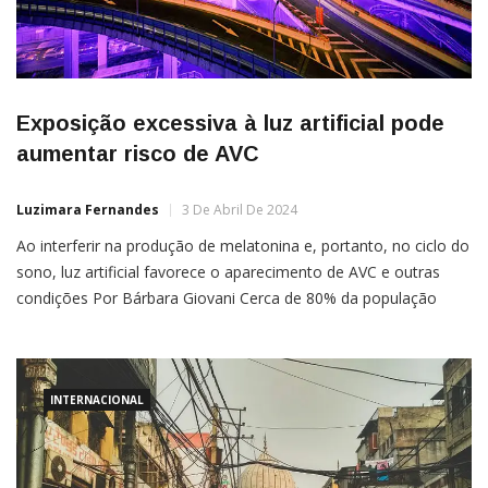
Exposição excessiva à luz artificial pode
aumentar risco de AVC
Luzimara Fernandes
3 De Abril De 2024
Ao interferir na produção de melatonina e, portanto, no ciclo do
sono, luz artificial favorece o aparecimento de AVC e outras
condições Por Bárbara Giovani Cerca de 80% da população
mundial vive em ambientes com excesso de luz artificial, a
chamada poluição luminosa. Agora, um novo estudo publicado
na revista Stroke demonstra que isso pode […]
INTERNACIONAL