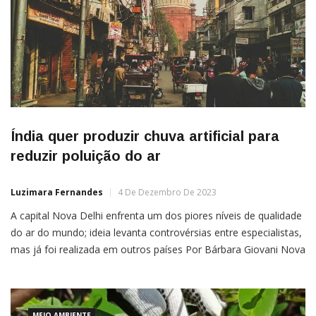
Índia quer produzir chuva artificial para
reduzir poluição do ar
Luzimara Fernandes
4 De Dezembro De 2023
A capital Nova Delhi enfrenta um dos piores níveis de qualidade
do ar do mundo; ideia levanta controvérsias entre especialistas,
mas já foi realizada em outros países Por Bárbara Giovani Nova
Delhi, capital da Índia, está sempre entre as primeiras posições
das listas sobre as cidades com mais poluição do mundo. E não
à toa: […]
MEIO AMBIENTE