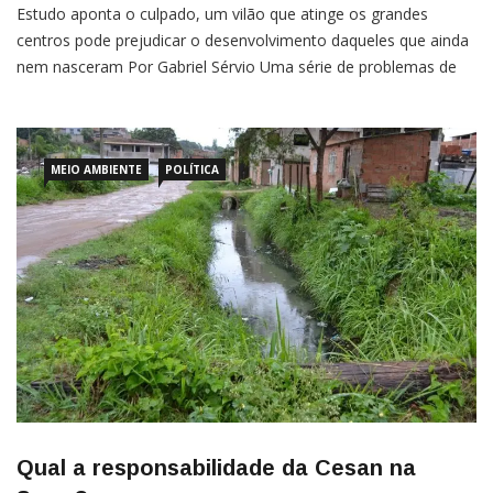
Estudo aponta o culpado, um vilão que atinge os grandes
centros pode prejudicar o desenvolvimento daqueles que ainda
nem nasceram Por Gabriel Sérvio Uma série de problemas de
saúde como câncer e doenças cardiovasculares estão ligados à
poluição do ar. Segundo um estudo recente do RHINE
(“Respiratory Health in Northern Europe”), o problema é ainda
[…]
MEIO AMBIENTE
POLÍTICA
Qual a responsabilidade da Cesan na