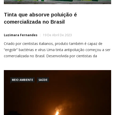
Tinta que absorve poluição é
comercializada no Brasil
Luzimara Fernandes
19 De Abril De 2023
Criado por cientistas italianos, produto também é capaz de
“engolir” bactérias e vírus Uma tinta antipoluição começou a ser
comercializada no Brasil. Desenvolvida por cientistas da
Universidade de Roma La Sapienza, na Itália, a tinta é capaz de
diminuir em até 51% a presença dos gases poluentes na
atmosfera. O produto, apelidado de Airlite, utiliza […]
MEIO AMBIENTE
SAÚDE