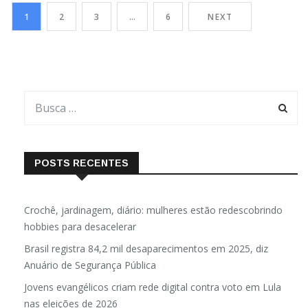
abordagens e tratamentos para a doença.De acordo com
1
2
3
…
6
NEXT
dados do estudo realizado por cientistas da Francis Crick
Institute e da University […]
POSTS RECENTES
Crochê, jardinagem, diário: mulheres estão redescobrindo
hobbies para desacelerar
Brasil registra 84,2 mil desaparecimentos em 2025, diz
Anuário de Segurança Pública
Jovens evangélicos criam rede digital contra voto em Lula
nas eleições de 2026