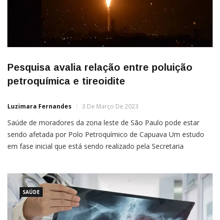
Pesquisa avalia relação entre poluição
petroquímica e tireoidite
Luzimara Fernandes
3 De Março De 2023
Saúde de moradores da zona leste de São Paulo pode estar
sendo afetada por Polo Petroquímico de Capuava Um estudo
em fase inicial que está sendo realizado pela Secretaria
Municipal da Saúde de São Paulo pretende avaliar se há alguma
relação entre a tireoidite de Hasmimoto e a poluição ambiental
causada pelo Polo Petroquímico de […]
SAÚDE