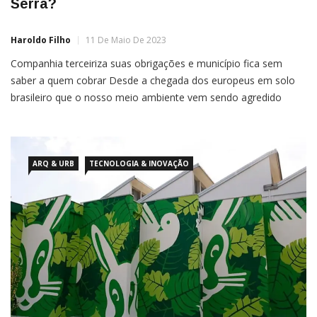
Serra?
Haroldo Filho
11 De Maio De 2023
Companhia terceiriza suas obrigações e município fica sem
saber a quem cobrar Desde a chegada dos europeus em solo
brasileiro que o nosso meio ambiente vem sendo agredido
infindavelmente. Atualmente, para se ter uma ideia desse
desastre, somente nos primeiros dois meses de governo da
dupla Lula/Marina Silva, Amazônia e Cerrado, juntos, tiveram
mais 536 […]
ARQ & URB
TECNOLOGIA & INOVAÇÃO