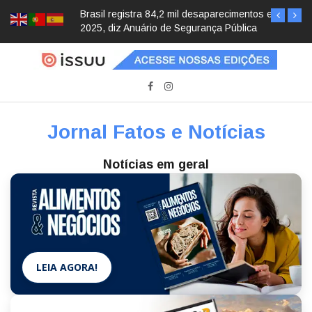
Brasil registra 84,2 mil desaparecimentos em
2025, diz Anuário de Segurança Pública
Jornal Fatos e Notícias
Notícias em geral
LEIA AGORA!