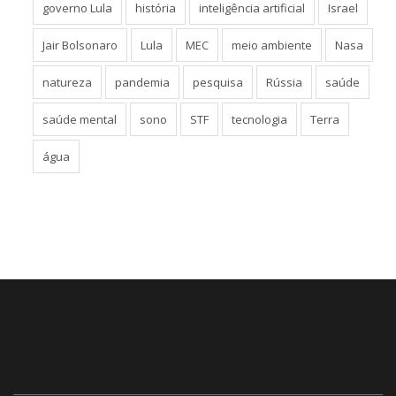
governo Lula
história
inteligência artificial
Israel
Jair Bolsonaro
Lula
MEC
meio ambiente
Nasa
natureza
pandemia
pesquisa
Rússia
saúde
saúde mental
sono
STF
tecnologia
Terra
água