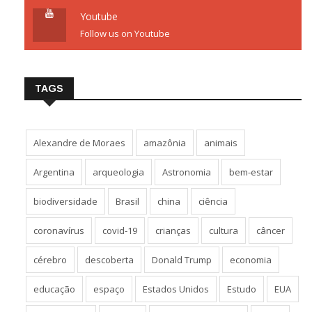
Youtube
Follow us on Youtube
TAGS
Alexandre de Moraes
amazônia
animais
Argentina
arqueologia
Astronomia
bem-estar
biodiversidade
Brasil
china
ciência
coronavírus
covid-19
crianças
cultura
câncer
cérebro
descoberta
Donald Trump
economia
educação
espaço
Estados Unidos
Estudo
EUA