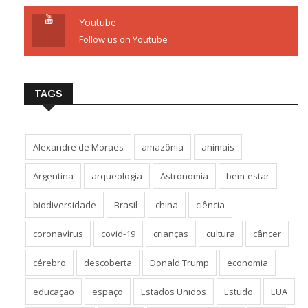
Youtube
Follow us on Youtube
TAGS
Alexandre de Moraes
amazônia
animais
Argentina
arqueologia
Astronomia
bem-estar
biodiversidade
Brasil
china
ciência
coronavírus
covid-19
crianças
cultura
câncer
cérebro
descoberta
Donald Trump
economia
educação
espaço
Estados Unidos
Estudo
EUA