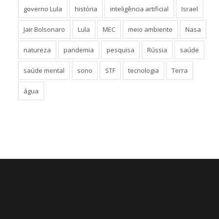
governo Lula
história
inteligência artificial
Israel
Jair Bolsonaro
Lula
MEC
meio ambiente
Nasa
natureza
pandemia
pesquisa
Rússia
saúde
saúde mental
sono
STF
tecnologia
Terra
água