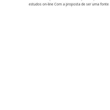
estudos on-line Com a proposta de ser uma fonte
conhecimento e pesquisa para a disseminação do
saber científico e cultural, com ênfase nas áreas d
história e arquivologia, a Revista do