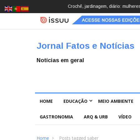
cobrindo hobbies para desacelerar
Brasil registra 84,2 mil desaparec
Pública
Jornal Fatos e Notícias
Notícias em geral
HOME
EDUCAÇÃO
MEIO AMBIENTE
GASTRONOMIA
ARQ & URB
VÍDEO
Home
Posts tagged saber