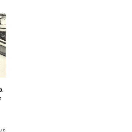
a
e
a e