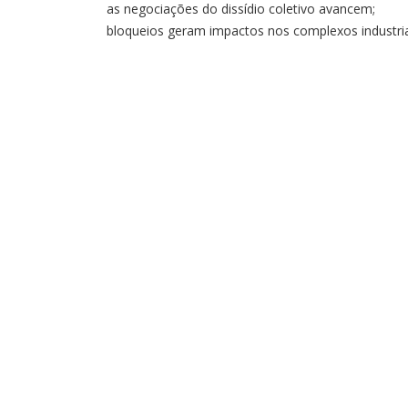
as negociações do dissídio coletivo avancem;
bloqueios geram impactos nos complexos industri
Por Assessoria de Comunicação O Sindicato das
Indústrias Metalúrgicas e de Material Elétrico do
Espírito Santo (Sindifer) voltou a cobrar, nesta