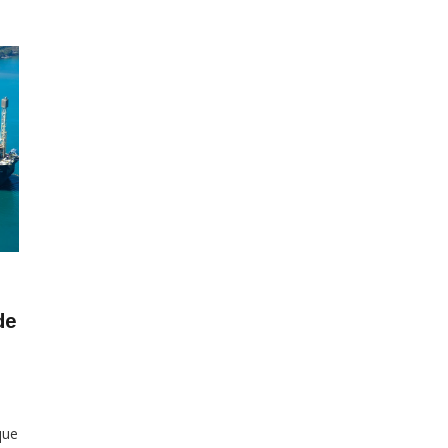
de
que