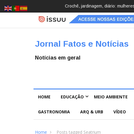
cobrindo hobbies para desacelerar
Brasil registra 84,2 mil desaparec
Pública
Jornal Fatos e Notícias
Notícias em geral
HOME
EDUCAÇÃO
MEIO AMBIENTE
GASTRONOMIA
ARQ & URB
VÍDEO
Home
Posts tagged Seatrium