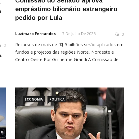
Comissão do Senado aprova
—
empréstimo bilionário estrangeiro
a
pedido por Lula
Luzimara Fernandes
7 De Julho De 2026
0
Recursos de mais de R$ 5 bilhões serão aplicados em
0
fundos e projetos das regiões Norte, Nordeste e
ou
Centro-Oeste Por Guilherme Grandi A Comissão de
Assuntos Econômicos (CAE), do Senado, aprovou
nesta terça-feira (7) um empréstimo de cerca de R$ 5
l
bilhões pedido pelo governo de Luiz Inácio Lula da
 o
Silva (PT) a órgãos estrangeiros […]
ECONOMIA
POLÍTICA