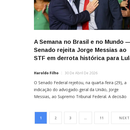
A Semana no Brasil e no Mundo 
Senado rejeita Jorge Messias ao
STF em derrota histórica para Lul
Haroldo Filho
30 De Abril De 2026
O Senado Federal rejeitou, na quarta-feira (29), a
indicação do advogado-geral da União, Jorge
Messias, ao Supremo Tribunal Federal. A decisão
marca um revés político relevante para Luiz Inácio
Lula da Silva, que articulava a aprovação após me
de resistência no Congresso. Para ser confirmado,
1
2
3
…
11
NEXT
indicado precisava de ao menos 41 votos no plená