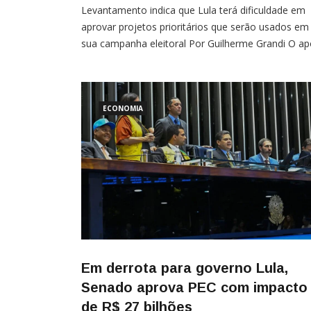
Levantamento indica que Lula terá dificuldade em
aprovar projetos prioritários que serão usados em
sua campanha eleitoral Por Guilherme Grandi O ap
a Luiz Inácio Lula da Silva (PT) por deputados e
senadores despencou neste ano mesmo após o
governo liberar um volume recorde de emendas
ECONOMIA
Em derrota para governo Lula,
Senado aprova PEC com impacto
de R$ 27 bilhões