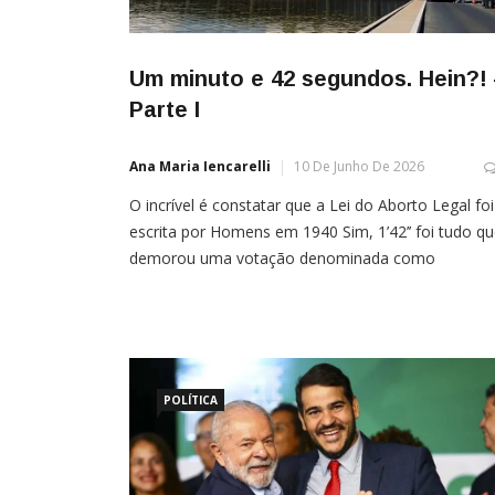
Um minuto e 42 segundos. Hein?!
Parte I
Ana Maria Iencarelli
10 De Junho De 2026
O incrível é constatar que a Lei do Aborto Legal foi
escrita por Homens em 1940 Sim, 1’42’’ foi tudo q
demorou uma votação denominada como
“simbólica” na Comissão de Constituição e Justiça 
Cidadania, (CCJC) do Senado, com menos de 20
senadores e senadoras participando, sem registro
nominal dos votos dos parlamentares. Não fazia [
POLÍTICA