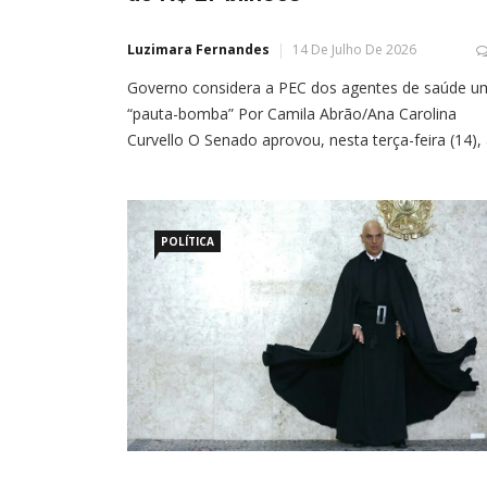
Luzimara Fernandes
14 De Julho De 2026
Governo considera a PEC dos agentes de saúde u
“pauta-bomba” Por Camila Abrão/Ana Carolina
Curvello O Senado aprovou, nesta terça-feira (14),
proposta de emenda à Constituição (PEC) que cria
aposentadoria especial para agentes comunitários
saúde e de combate a endemias. A PEC é
considerada uma “pauta-bomba” pelo governo Lul
POLÍTICA
(PT), com impacto