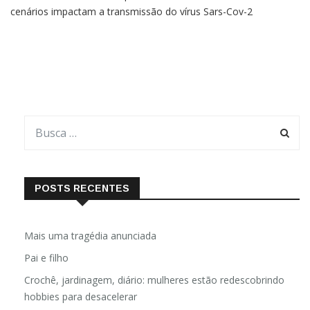
cenários impactam a transmissão do vírus Sars-Cov-2
Pesquisadores da Universidade Federal do ABC (UFABC), em
São Paulo, e da Universidade de Bristol, no Reino Unido,
criaram um software
POSTS RECENTES
Mais uma tragédia anunciada
Pai e filho
Crochê, jardinagem, diário: mulheres estão redescobrindo
hobbies para desacelerar