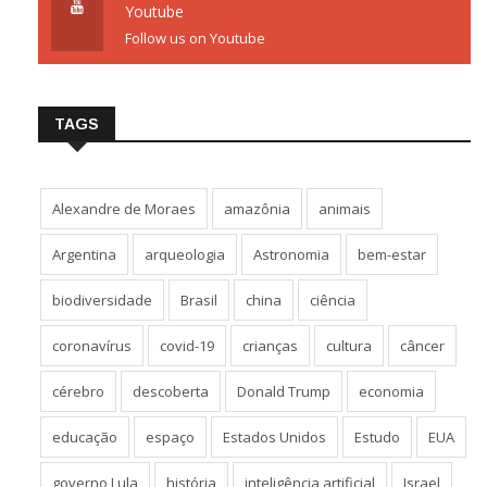
Youtube
Follow us on Youtube
TAGS
Alexandre de Moraes
amazônia
animais
Argentina
arqueologia
Astronomia
bem-estar
biodiversidade
Brasil
china
ciência
coronavírus
covid-19
crianças
cultura
câncer
cérebro
descoberta
Donald Trump
economia
educação
espaço
Estados Unidos
Estudo
EUA
governo Lula
história
inteligência artificial
Israel