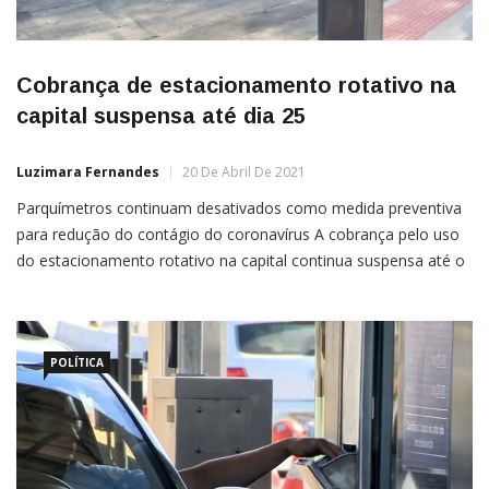
Cobrança de estacionamento rotativo na
capital suspensa até dia 25
Luzimara Fernandes
20 De Abril De 2021
Parquímetros continuam desativados como medida preventiva
para redução do contágio do coronavírus A cobrança pelo uso
do estacionamento rotativo na capital continua suspensa até o
próximo dia 25 (domingo). A medida restritiva serve para conter
o avanço do coronavírus na cidade.“A medida, que é preventiva,
garante a integridade e a saúde de quem está nas […]
POLÍTICA