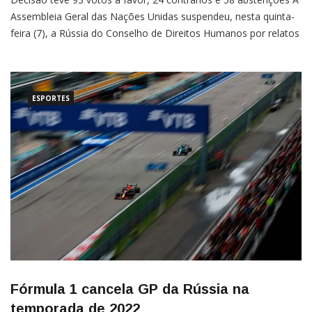
Assembleia Geral das Nações Unidas suspendeu, nesta quinta-
feira (7), a Rússia do Conselho de Direitos Humanos por relatos
de “violações e abusos grosseiros e sistemáticos por tropas
russas na Ucrânia.A iniciativa, liderada pelos Estados Unidos
(EUA), teve 93 votos a favor, 24 contrários […]
ESPORTES
Fórmula 1 cancela GP da Rússia na
temporada de 2022