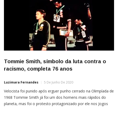
Tommie Smith, símbolo da luta contra o
racismo, completa 76 anos
Luzimara Fernandes
5 De Junho De 2020
Velocista foi punido após erguer punho cerrado na Olimpíada de
1968 Tommie Smith já foi um dos homens mais rápidos do
planeta, mas foi o protesto protagonizado por ele nos Jogos
Olímpicos de 1968, na Cidade do México, que o tornou símbolo
da era dos direitos civis.Depois de quebrar o recorde mundial de