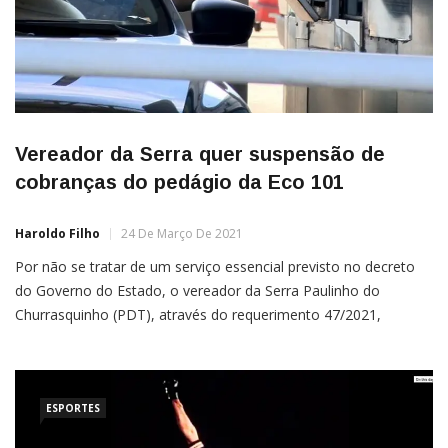
Vereador da Serra quer suspensão de
cobranças do pedágio da Eco 101
Haroldo Filho
24 De Março De 2021
Por não se tratar de um serviço essencial previsto no decreto
do Governo do Estado, o vereador da Serra Paulinho do
Churrasquinho (PDT), através do requerimento 47/2021,
solicitou ao Ministério Público Federal a suspensão das
atividades da praça de pedágio do nosso município.De acordo
com o decreto Nº 4839-N de 17 de março de 2021, […]
ESPORTES