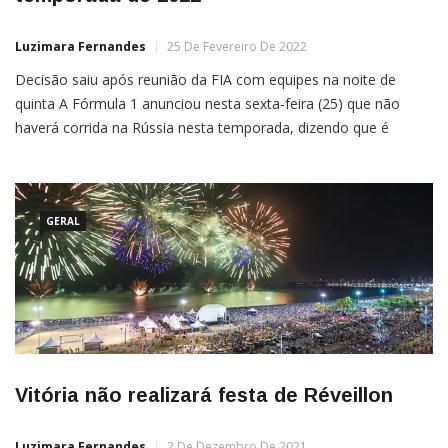
Luzimara Fernandes
25 De Fevereiro De 2022
Decisão saiu após reunião da FIA com equipes na noite de
quinta A Fórmula 1 anunciou nesta sexta-feira (25) que não
haverá corrida na Rússia nesta temporada, dizendo que é
“impossível” fazê-lo depois que o país lançou uma invasão na
vizinha Ucrânia.A corrida estava marcada para 25 de setembro
no parque olímpico de Sochi. “Estamos […]
GERAL
Vitória não realizará festa de Réveillon
Luzimara Fernandes
2 De Dezembro De 2021