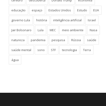
cérebro
descoberta
Donald Trump
economia
educação
espaço
Estados Unidos
Estudo
EUA
governo Lula
história
inteligência artificial
Israel
Jair Bolsonaro
Lula
MEC
meio ambiente
Nasa
natureza
pandemia
pesquisa
Rússia
saúde
saúde mental
sono
STF
tecnologia
Terra
água