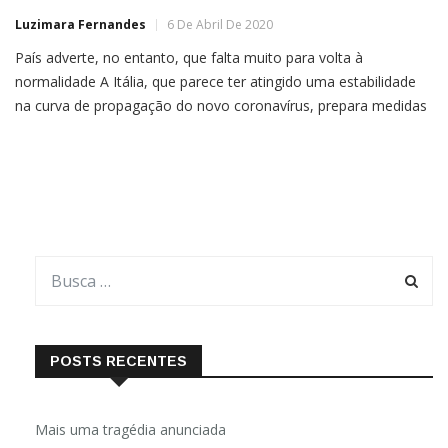
Luzimara Fernandes
6 De Abril De 2020
País adverte, no entanto, que falta muito para volta à
normalidade A Itália, que parece ter atingido uma estabilidade
na curva de propagação do novo coronavírus, prepara medidas
para a suspensão “gradual e controlada” das restrições
impostas, mas adverte que falta muito para a volta à
normalidade.O uso generalizado de máscara, um rastreamento,
a multiplicação
POSTS RECENTES
Mais uma tragédia anunciada