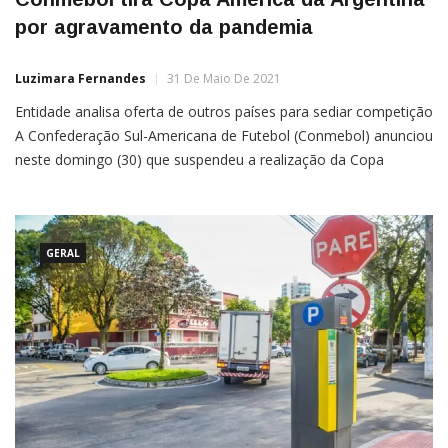
por agravamento da pandemia
Luzimara Fernandes
31 De Maio De 2021
Entidade analisa oferta de outros países para sediar competição
A Confederação Sul-Americana de Futebol (Conmebol) anunciou
neste domingo (30) que suspendeu a realização da Copa
América de 2021 na Argentina. Em publicação no Twitter, o
perfil oficial da entidade disse que “analisa a oferta de ouros
países que mostraram interesse em abrigar o torneio
GERAL