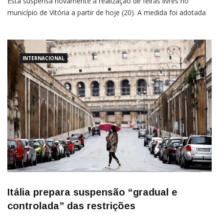
Está suspensa novamente a realização de feiras livres no
município de Vitória a partir de hoje (20). A medida foi adotada
para garantir a prevenção da saúde das pessoas – hoje, a única
ferramenta disponível para combate à pandemia em curso. O
retorno da […]
INTERNACIONAL
Itália prepara suspensão “gradual e
controlada” das restrições