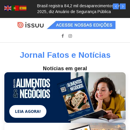
Brasil registra 84,2 mil desaparecimentos em
2025, diz Anuário de Segurança Pública
Jornal Fatos e Notícias
Notícias em geral
LEIA AGORA!