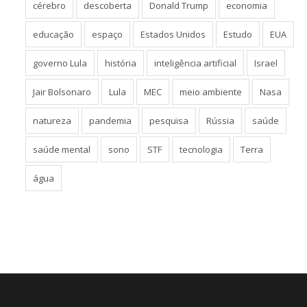
cérebro
descoberta
Donald Trump
economia
educação
espaço
Estados Unidos
Estudo
EUA
governo Lula
história
inteligência artificial
Israel
Jair Bolsonaro
Lula
MEC
meio ambiente
Nasa
natureza
pandemia
pesquisa
Rússia
saúde
saúde mental
sono
STF
tecnologia
Terra
água