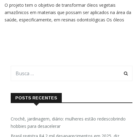
O projeto tem o objetivo de transformar óleos vegetais
amazônicos em materiais que possam ser aplicados na área da
saúde, especificamente, em resinas odontológicas Os óleos
vegetais amazônicos são um elemento essencial da cultura
paraense. Pode-se encontrá-los em farmácias, supermercados
e,
POSTS RECENTES
Crochê, jardinagem, diário: mulheres estão redescobrindo
hobbies para desacelerar
Brasil registra 84,2 mil desaparecimentos em 2025, diz