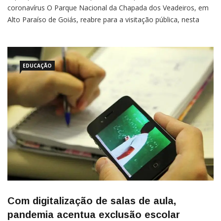
coronavírus O Parque Nacional da Chapada dos Veadeiros, em
Alto Paraíso de Goiás, reabre para a visitação pública, nesta
terça-feira (18). A medida está prevista em portaria do Instituto
Chico Mendes de Conservação da Biodiversidade (ICMBio),
publicada no Diário Oficial da União dessa segunda-feira (17).O
parque […]
EDUCAÇÃO
Com digitalização de salas de aula,
pandemia acentua exclusão escolar