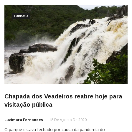
africana que representa, entre tantos outros exemplos, a
imensa influência do continente sobre, por exemplo, o
Brasil.Não por acaso,
TURISMO
Chapada dos Veadeiros reabre hoje para
visitação pública
Luzimara Fernandes
18 De Agosto De 2020
O parque estava fechado por causa da pandemia do