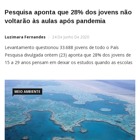
Pesquisa aponta que 28% dos jovens não
voltarão às aulas após pandemia
Luzimara Fernandes
24 De Junho De 2020
Levantamento questionou 33.688 jovens de todo o País
Pesquisa divulgada ontem (23) aponta que 28% dos jovens de
15 a 29 anos pensam em deixar os estudos quando as escolas
e universidades reabrirem, após suspensão das aulas devido à
pandemia do novo coronavírus.O vice-presidente do Conselho
Nacional da Juventude (Conjuve) e coordenador da pesquisa
“Juventudes […]
MEIO AMBIENTE