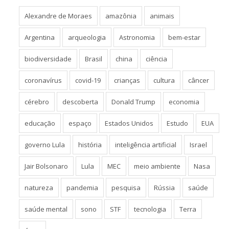
Alexandre de Moraes
amazônia
animais
Argentina
arqueologia
Astronomia
bem-estar
biodiversidade
Brasil
china
ciência
coronavírus
covid-19
crianças
cultura
câncer
cérebro
descoberta
Donald Trump
economia
educação
espaço
Estados Unidos
Estudo
EUA
governo Lula
história
inteligência artificial
Israel
Jair Bolsonaro
Lula
MEC
meio ambiente
Nasa
natureza
pandemia
pesquisa
Rússia
saúde
saúde mental
sono
STF
tecnologia
Terra