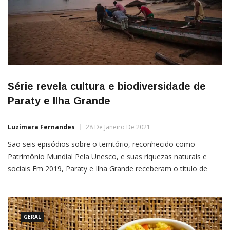
Série revela cultura e biodiversidade de
Paraty e Ilha Grande
Luzimara Fernandes
28 De Janeiro De 2021
São seis episódios sobre o território, reconhecido como
Patrimônio Mundial Pela Unesco, e suas riquezas naturais e
sociais Em 2019, Paraty e Ilha Grande receberam o título de
Patrimônio Mundial pela Unesco. O território agora é um Sítio
Misto, reconhecido tanto pela sua biodiversidade quanto pelo
valor de suas culturas vivas, manifestadas nos modos de […]
GERAL