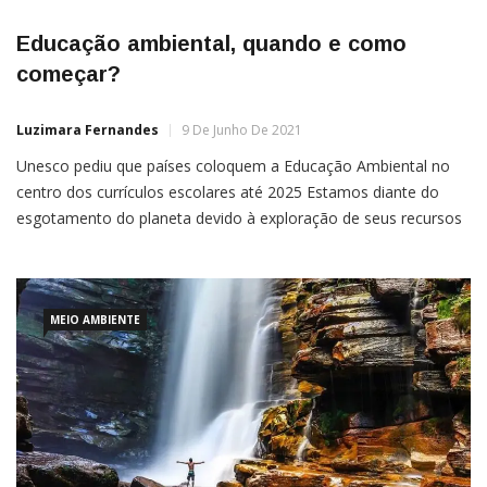
Educação ambiental, quando e como
começar?
Luzimara Fernandes
9 De Junho De 2021
Unesco pediu que países coloquem a Educação Ambiental no
centro dos currículos escolares até 2025 Estamos diante do
esgotamento do planeta devido à exploração de seus recursos
naturais por meio de demandas cada vez maiores de bens de
consumo, excesso de produção de resíduos, poluição do ar,
dos rios, mares e envenenamento do solo.Vivemos uma […]
MEIO AMBIENTE