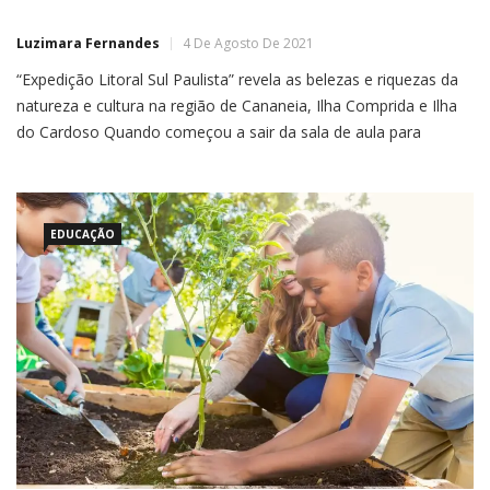
Luzimara Fernandes
4 De Agosto De 2021
“Expedição Litoral Sul Paulista” revela as belezas e riquezas da
natureza e cultura na região de Cananeia, Ilha Comprida e Ilha
do Cardoso Quando começou a sair da sala de aula para
conferir de perto o que aprendia na faculdade de biologia,
Bárbara Prado aprendeu que a natureza tem muito a ensinar.
Neste momento, a […]
EDUCAÇÃO