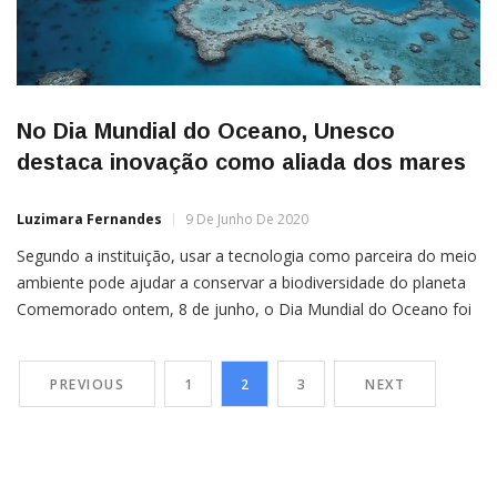
No Dia Mundial do Oceano, Unesco
destaca inovação como aliada dos mares
Luzimara Fernandes
9 De Junho De 2020
Segundo a instituição, usar a tecnologia como parceira do meio
ambiente pode ajudar a conservar a biodiversidade do planeta
Comemorado ontem, 8 de junho, o Dia Mundial do Oceano foi
instituído durante a conferência Rio-92 para lembrar à
sociedade sobre a importância da conservação das águas do
PREVIOUS
1
2
3
NEXT
planeta. Em 2020, a Unesco destaca a inovação […]