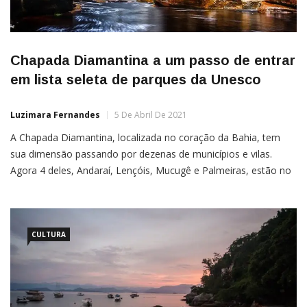
Chapada Diamantina a um passo de entrar
em lista seleta de parques da Unesco
Luzimara Fernandes
5 De Abril De 2021
A Chapada Diamantina, localizada no coração da Bahia, tem
sua dimensão passando por dezenas de municípios e vilas.
Agora 4 deles, Andaraí, Lençóis, Mucugê e Palmeiras, estão no
processo de integrarem o grupo dos Geoparques Globais
da Unesco.Segundo informações do Correio 24 horas, o projeto
do Geoparque Terra do Sincorá deve ser submetido à chancela
da organização
CULTURA