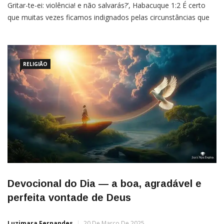
Gritar-te-ei: violência! e não salvarás?’, Habacuque 1:2 É certo
que muitas vezes ficamos indignados pelas circunstâncias que
estamos passando ou que presenciamos! Mas precisamos
entender o TEMPO DE DEUS para as nossas vidas e
RELIGIÃO
Devocional do Dia — a boa, agradável e
perfeita vontade de Deus
Luzimara Fernandes
20 De Março De 2025