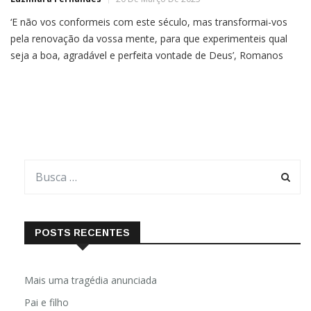
‘E não vos conformeis com este século, mas transformai-vos
pela renovação da vossa mente, para que experimenteis qual
seja a boa, agradável e perfeita vontade de Deus’, Romanos
12:2 Por Pastora Luciene da Silva Cordeiro Renovar a mente é
um processo que pode durar muito ou pouco, dependendo de
cada um. O Espírito Santo sempre nos […]
POSTS RECENTES
Mais uma tragédia anunciada
Pai e filho