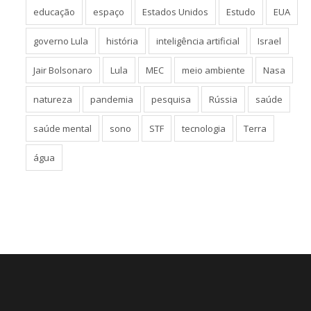
educação
espaço
Estados Unidos
Estudo
EUA
governo Lula
história
inteligência artificial
Israel
Jair Bolsonaro
Lula
MEC
meio ambiente
Nasa
natureza
pandemia
pesquisa
Rússia
saúde
saúde mental
sono
STF
tecnologia
Terra
água