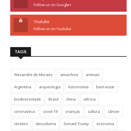
Follow us on Google+
Youtube
Follow us on Youtube
TAGS
Alexandre de Moraes
amazônia
animais
Argentina
arqueologia
Astronomia
bem-estar
biodiversidade
Brasil
china
ciência
coronavírus
covid-19
crianças
cultura
câncer
cérebro
descoberta
Donald Trump
economia