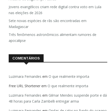
Jovens evangélicos criam rede digital contra voto em Lula
nas eleições de 2026
Sete novas espécies de rãs são encontradas em
Madagascar
Três fenômenos astronômicos alimentam rumores de
apocalipse
COMENTÁRIOS
Luzimara Fernandes
em
O que realmente importa
Free URL Shortener
em
O que realmente importa
Luzimara Fernandes
em
Gilmar Mendes suspende porte e dá
48 horas para Carla Zambelli entregar arma
Luzimara Fernandes
em
Ondas de calor no fundo do oceano