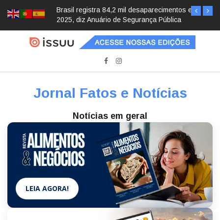
Brasil registra 84,2 mil desaparecimentos em
2025, diz Anuário de Segurança Pública
Jornal Fatos e Notícias
Notícias em geral
LEIA AGORA!