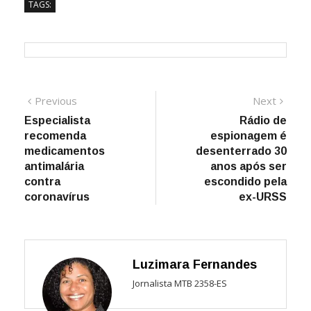
TAGS:
Navegação
Previous
Next
Previous
Next
post:
post:
Especialista
Rádio de
de
recomenda
espionagem é
Post
medicamentos
desenterrado 30
antimalária
anos após ser
contra
escondido pela
coronavírus
ex-URSS
Luzimara Fernandes
Jornalista MTB 2358-ES