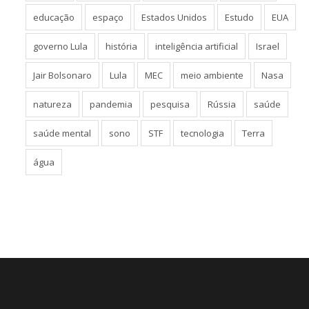
educação
espaço
Estados Unidos
Estudo
EUA
governo Lula
história
inteligência artificial
Israel
Jair Bolsonaro
Lula
MEC
meio ambiente
Nasa
natureza
pandemia
pesquisa
Rússia
saúde
saúde mental
sono
STF
tecnologia
Terra
água