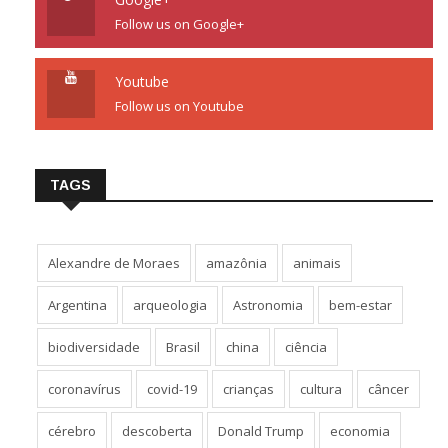
Follow us on Google+
Youtube
Follow us on Youtube
TAGS
Alexandre de Moraes
amazônia
animais
Argentina
arqueologia
Astronomia
bem-estar
biodiversidade
Brasil
china
ciência
coronavírus
covid-19
crianças
cultura
câncer
cérebro
descoberta
Donald Trump
economia