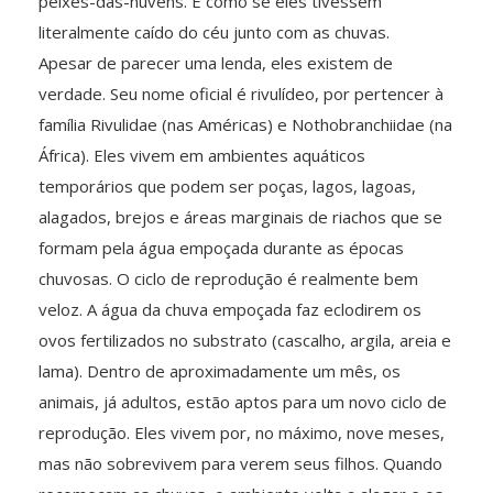
peixes-das-nuvens. É como se eles tivessem
literalmente caído do céu junto com as chuvas.
Apesar de parecer uma lenda, eles existem de
verdade. Seu nome oficial é rivulídeo, por pertencer à
família Rivulidae (nas Américas) e Nothobranchiidae (na
África). Eles vivem em ambientes aquáticos
temporários que podem ser poças, lagos, lagoas,
alagados, brejos e áreas marginais de riachos que se
formam pela água empoçada durante as épocas
chuvosas. O ciclo de reprodução é realmente bem
veloz. A água da chuva empoçada faz eclodirem os
ovos fertilizados no substrato (cascalho, argila, areia e
lama). Dentro de aproximadamente um mês, os
animais, já adultos, estão aptos para um novo ciclo de
reprodução. Eles vivem por, no máximo, nove meses,
mas não sobrevivem para verem seus filhos. Quando