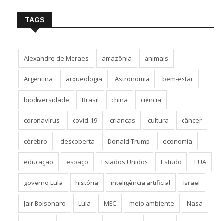
TAGS
Alexandre de Moraes
amazônia
animais
Argentina
arqueologia
Astronomia
bem-estar
biodiversidade
Brasil
china
ciência
coronavírus
covid-19
crianças
cultura
câncer
cérebro
descoberta
Donald Trump
economia
educação
espaço
Estados Unidos
Estudo
EUA
governo Lula
história
inteligência artificial
Israel
Jair Bolsonaro
Lula
MEC
meio ambiente
Nasa