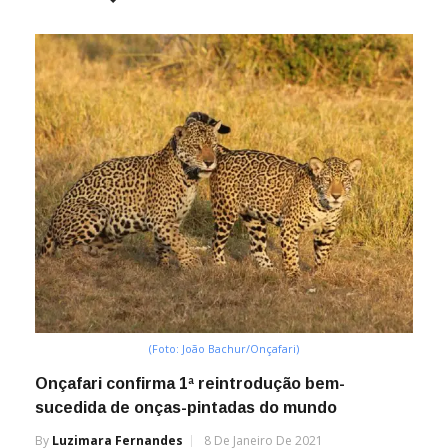
(Foto: João Bachur/Onçafari)
Onçafari confirma 1ª reintrodução bem-
sucedida de onças-pintadas do mundo
By
Luzimara Fernandes
8 De Janeiro De 2021