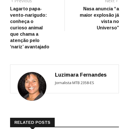
Navegação
Previous
Next
Previous
Next
post:
post:
Lagarto papa-
Nasa anuncia “a
de
vento-narigudo:
maior explosão já
Post
conheça o
vista no
curioso animal
Universo”
que chama a
atenção pelo
‘nariz’ avantajado
Luzimara Fernandes
Jornalista MTB 2358-ES
RELATED POSTS