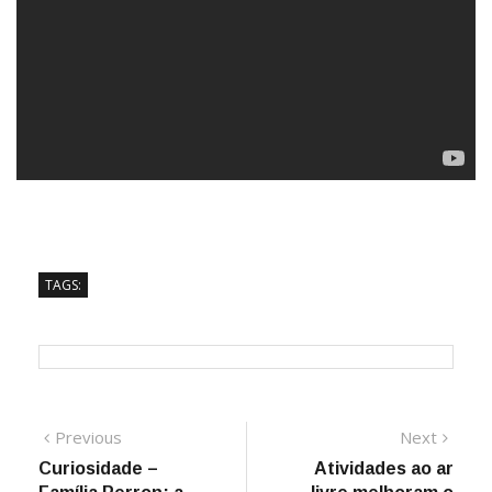
TAGS:
Navegação
Previous
Next
Previous
Next
post:
post:
Curiosidade –
Atividades ao ar
de