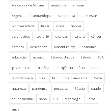
Alexandre de Moraes
amazônia
animais
Argentina
arqueologia
Astronomia
bem-estar
biodiversidade
Brasil
china
ciência
coronavírus
covid-19
crianças
cultura
câncer
cérebro
descoberta
Donald Trump
economia
educação
espaço
Estados Unidos
Estudo
EUA
governo Lula
história
inteligência artificial
Israel
Jair Bolsonaro
Lula
MEC
meio ambiente
Nasa
natureza
pandemia
pesquisa
Rússia
saúde
saúde mental
sono
STF
tecnologia
Terra
água