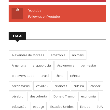
Youtube
Follow us on Youtube
TAGS
Alexandre de Moraes
amazônia
animais
Argentina
arqueologia
Astronomia
bem-estar
biodiversidade
Brasil
china
ciência
coronavírus
covid-19
crianças
cultura
câncer
cérebro
descoberta
Donald Trump
economia
educação
espaço
Estados Unidos
Estudo
EUA