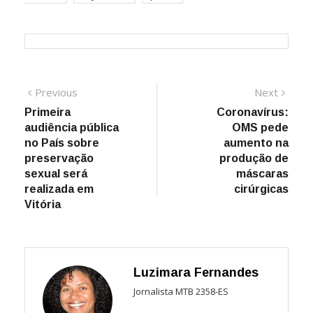
Navegação
Previous
Next
Previous
Next
post:
post:
Primeira
Coronavírus:
de
audiência pública
OMS pede
Post
no País sobre
aumento na
preservação
produção de
sexual será
máscaras
realizada em
cirúrgicas
Vitória
Luzimara Fernandes
Jornalista MTB 2358-ES