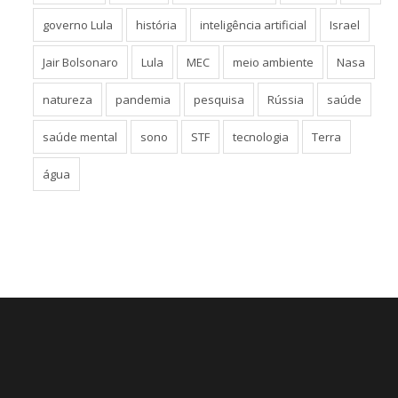
governo Lula
história
inteligência artificial
Israel
Jair Bolsonaro
Lula
MEC
meio ambiente
Nasa
natureza
pandemia
pesquisa
Rússia
saúde
saúde mental
sono
STF
tecnologia
Terra
água