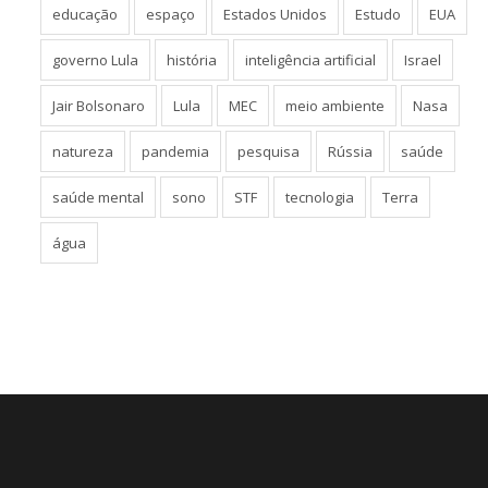
educação
espaço
Estados Unidos
Estudo
EUA
governo Lula
história
inteligência artificial
Israel
Jair Bolsonaro
Lula
MEC
meio ambiente
Nasa
natureza
pandemia
pesquisa
Rússia
saúde
saúde mental
sono
STF
tecnologia
Terra
água