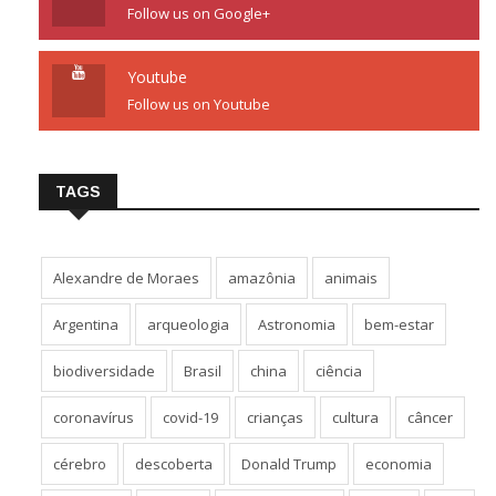
Follow us on Google+
Youtube
Follow us on Youtube
TAGS
Alexandre de Moraes
amazônia
animais
Argentina
arqueologia
Astronomia
bem-estar
biodiversidade
Brasil
china
ciência
coronavírus
covid-19
crianças
cultura
câncer
cérebro
descoberta
Donald Trump
economia