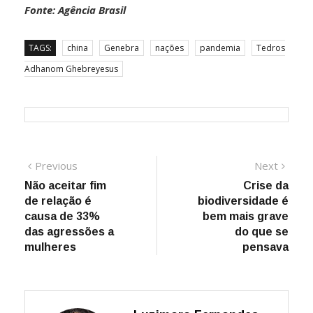
Fonte: Agência Brasil
TAGS:
china
Genebra
nações
pandemia
Tedros
Adhanom Ghebreyesus
Navegação
Previous
Next
Previous
Next
post:
post:
Não aceitar fim
Crise da
de
de relação é
biodiversidade é
Post
causa de 33%
bem mais grave
das agressões a
do que se
mulheres
pensava