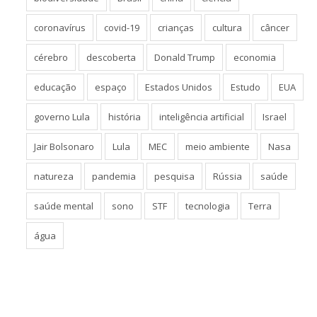
coronavírus
covid-19
crianças
cultura
câncer
cérebro
descoberta
Donald Trump
economia
educação
espaço
Estados Unidos
Estudo
EUA
governo Lula
história
inteligência artificial
Israel
Jair Bolsonaro
Lula
MEC
meio ambiente
Nasa
natureza
pandemia
pesquisa
Rússia
saúde
saúde mental
sono
STF
tecnologia
Terra
água