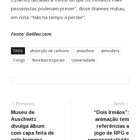
pessimistas poderiam prever”, disse Wannes Hubau,
em nota. “Não há tempo a perder”.
Fonte: Galileu.com
TAGS:
absorção de carbono
amazônia
atmosfera
Congo
florestas tropicais
Universidade
Navegação
Previous
Next
Previous
Next
post:
post:
Museu de
“Dois Irmãos”:
de
Auschwitz
animação tem
Post
divulga álbum
referências a
com capa feita de
jogo de RPG e
pele humana
representativida