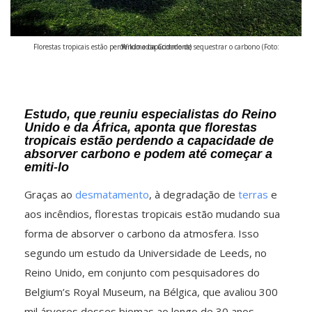
Florestas tropicais estão perdendo a capacidade de sequestrar o carbono (Foto: Wikimedia Commons)
Estudo, que reuniu especialistas do Reino
Unido e da África, aponta que florestas
tropicais estão perdendo a capacidade de
absorver carbono e podem até começar a
emiti-lo
Graças ao
desmatamento
, à degradação de
terras
e
aos incêndios, florestas tropicais estão mudando sua
forma de absorver o carbono da atmosfera. Isso
segundo um estudo da Universidade de Leeds, no
Reino Unido, em conjunto com pesquisadores do
Belgium’s Royal Museum, na Bélgica, que avaliou 300
mil árvores desses biomas ao longo de 30 anos.