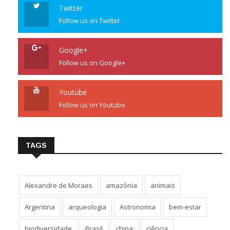
Twitter
Follow us on Twitter
Google+
Follow us on Google+
Youtube
Follow us on Youtube
TAGS
Alexandre de Moraes
amazônia
animais
Argentina
arqueologia
Astronomia
bem-estar
biodiversidade
Brasil
china
ciência