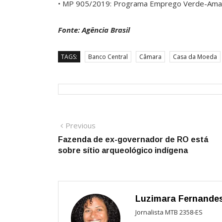
• MP 905/2019: Programa Emprego Verde-Ama
Fonte: Agência Brasil
TAGS:
Banco Central
Câmara
Casa da Moeda
Navegação
Previous
Previous
post:
Fazenda de ex-governador de RO está
de
sobre sítio arqueológico indígena
Post
Luzimara Fernande
Jornalista MTB 2358-ES