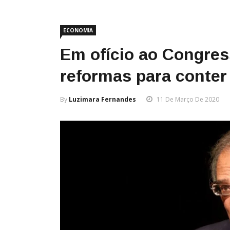
ECONOMIA
Em ofício ao Congre
reformas para conter
By
Luzimara Fernandes
11 De Março De 2020