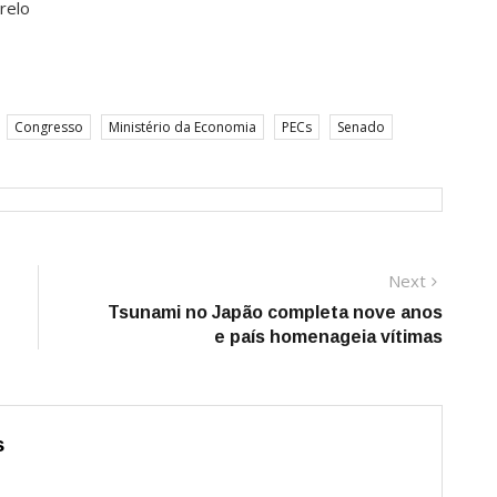
relo
Congresso
Ministério da Economia
PECs
Senado
Next
Next
post:
Tsunami no Japão completa nove anos
e país homenageia vítimas
s