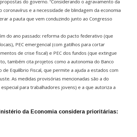
s propostas do governo. “Considerando o agravamento da
do coronavírus e a necessidade de blindagem da economia
elerar a pauta que vem conduzindo junto ao Congresso
fim do ano passado: reforma do pacto federativo (que
ocais), PEC emergencial (com gatilhos para cortar
entos de crise fiscal) e PEC dos fundos (que extingue
nto, também cita projetos como a autonomia do Banco
o de Equilíbrio Fiscal, que permite a ajuda a estados com
juste. As medidas provisórias mencionadas são a do
special para trabalhadores jovens) e a que autoriza a
inistério da Economia considera prioritárias: