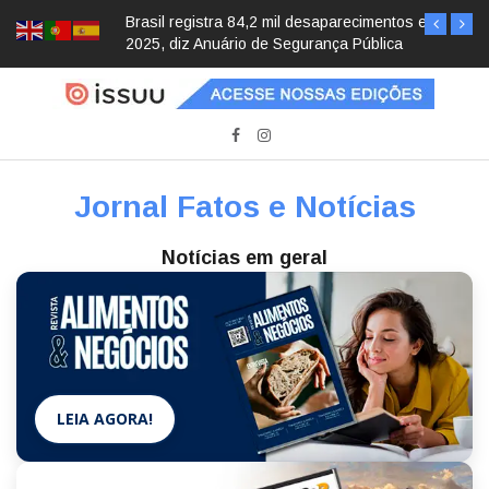
Brasil registra 84,2 mil desaparecimentos em
2025, diz Anuário de Segurança Pública
Jornal Fatos e Notícias
Notícias em geral
LEIA AGORA!