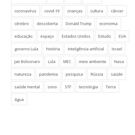
coronavírus
covid-19
crianças
cultura
câncer
cérebro
descoberta
Donald Trump
economia
educação
espaço
Estados Unidos
Estudo
EUA
governo Lula
história
inteligência artificial
Israel
Jair Bolsonaro
Lula
MEC
meio ambiente
Nasa
natureza
pandemia
pesquisa
Rússia
saúde
saúde mental
sono
STF
tecnologia
Terra
água