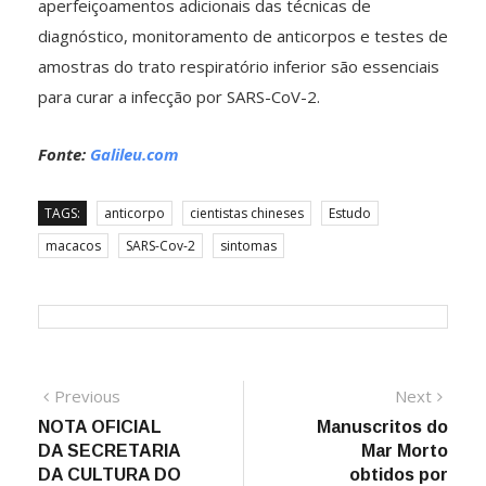
aperfeiçoamentos adicionais das técnicas de
diagnóstico, monitoramento de anticorpos e testes de
amostras do trato respiratório inferior são essenciais
para curar a infecção por SARS-CoV-2.
Fonte:
Galileu.com
TAGS:
anticorpo
cientistas chineses
Estudo
macacos
SARS-Cov-2
sintomas
Navegação
Previous
Next
Previous
Next
post:
post:
NOTA OFICIAL
Manuscritos do
de
DA SECRETARIA
Mar Morto
Post
DA CULTURA DO
obtidos por