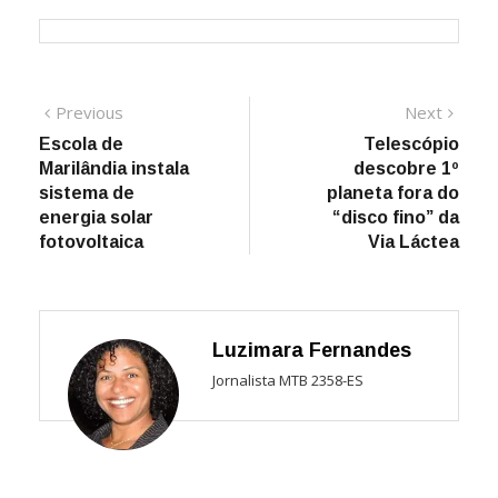
Navegação
Previous
Next
Previous
Next
post:
post:
Escola de
Telescópio
de
Marilândia instala
descobre 1º
Post
sistema de
planeta fora do
energia solar
“disco fino” da
fotovoltaica
Via Láctea
Luzimara Fernandes
Jornalista MTB 2358-ES