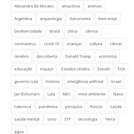
Alexandre de Moraes
amazônia
animais
Argentina
arqueologia
Astronomia
bem-estar
biodiversidade
Brasil
china
ciência
coronavírus
covid-19
crianças
cultura
câncer
cérebro
descoberta
Donald Trump
economia
educação
espaço
Estados Unidos
Estudo
EUA
governo Lula
história
inteligência artificial
Israel
Jair Bolsonaro
Lula
MEC
meio ambiente
Nasa
natureza
pandemia
pesquisa
Rússia
saúde
saúde mental
sono
STF
tecnologia
Terra
água