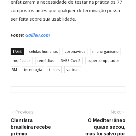
enfatizaram a necessidade de testar na prática os 77
compostos antes que qualquer determinação possa
ser feita sobre sua usabilidade.
Fonte:
Galileu.com
TAGS:
células humanas
coronavírus
microrganismo
moléculas
remédios
SARS-Cov-2
supercomputador
IBM
tecnologia
testes
vacinas
Navegação
Previous
Next
Previous
Next
post:
post:
Cientista
O Mediterrâneo
de
brasileira recebe
quase secou,
Post
prêmio
mas foi salvo por