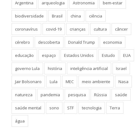
Argentina
arqueologia
Astronomia
bem-estar
biodiversidade
Brasil
china
ciência
coronavírus
covid-19
crianças
cultura
câncer
cérebro
descoberta
Donald Trump
economia
educação
espaço
Estados Unidos
Estudo
EUA
governo Lula
história
inteligência artificial
Israel
Jair Bolsonaro
Lula
MEC
meio ambiente
Nasa
natureza
pandemia
pesquisa
Rússia
saúde
saúde mental
sono
STF
tecnologia
Terra
água